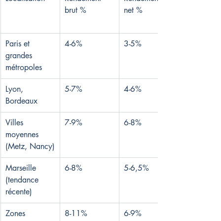
brut %
net %
Paris et 
4-6%
3-5%
grandes 
métropoles
Lyon, 
5-7%
4-6%
Bordeaux
Villes 
7-9%
6-8%
moyennes 
(Metz, Nancy)
Marseille 
6-8%
5-6,5%
(tendance 
récente)
Zones 
8-11%
6-9%