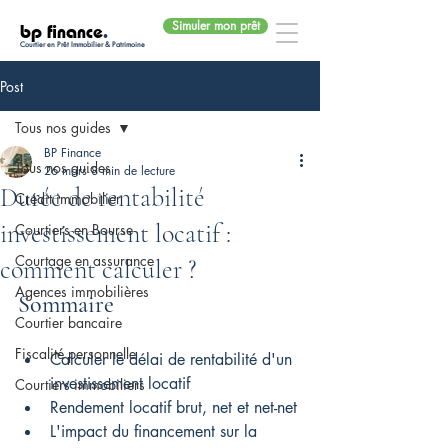
Simuler mon prêt
bp finance
.
Courtier en Prêt Immobilier & Patrimoine
Post
Tous nos guides
BP Finance
Tous nos guides
26 mars
8 min de lecture
Durée de rentabilité
Crédit immobilier
investissement locatif :
Courtiers en Bourse
Courtage en assurance
comment calculer ?
Agences immobilières
Sommaire
Courtier bancaire
Fiscalité personnelle
Calculer le délai de rentabilité d'un 
investissement locatif
Courtiers immobiliers
Rendement locatif brut, net et net-net
L'impact du financement sur la 