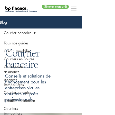
Simuler mon prêt
bp finance
.
Courtier en Prêt Immobilier & Patrimoine
Blog
Courtier bancaire
Tous nos guides
Courtier
Crédit immobilier
Courtiers en Bourse
bancaire
Courtage en
assurance
Conseils et solutions de
Agences
financement pour les
immobilières
entreprises via les
Courtier bancaire
courtiers en prêts
professionnels.
Fiscalité personnelle
Courtiers
immobiliers