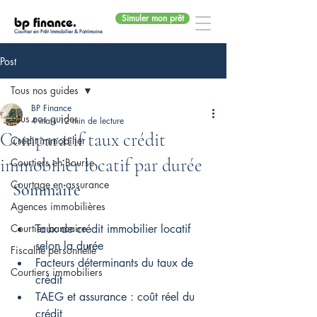
Simuler mon prêt
bp finance
.
Courtier en Prêt Immobilier & Patrimoine
Post
Tous nos guides
BP Finance
Tous nos guides
4 mars
12 min de lecture
Comparatif taux crédit
Crédit immobilier
immobilier locatif par durée
Courtiers en Bourse
Courtage en assurance
Sommaire
Agences immobilières
Courtier bancaire
Taux de crédit immobilier locatif 
selon la durée
Fiscalité personnelle
Facteurs déterminants du taux de 
Courtiers immobiliers
crédit
TAEG et assurance : coût réel du 
crédit