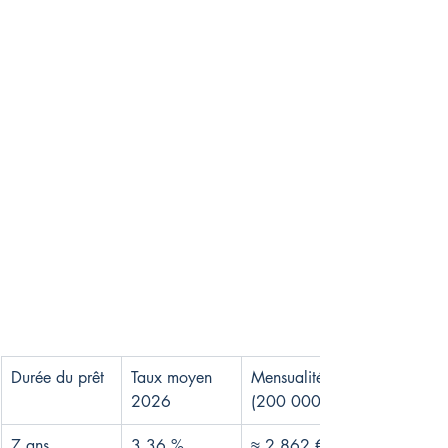
Durée du prêt
Taux moyen 
Mensualité 
2026
(200 000 €)
7 ans
3,36 %
≈ 2 862 €