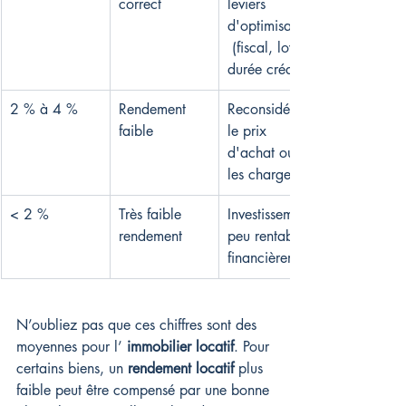
correct
leviers 
d'optimisation
 (fiscal, loyer, 
durée crédit)
2 % à 4 %
Rendement 
Reconsidérer 
faible
le prix 
d'achat ou 
les charges
< 2 %
Très faible 
Investissement 
rendement
peu rentable 
financièrement
N’oubliez pas que ces chiffres sont des 
moyennes pour l’ 
immobilier locatif
. Pour 
certains biens, un 
rendement locatif
 plus 
faible peut être compensé par une bonne 