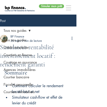
Simuler mon prêt
bp finance
.
Courtier en Prêt Immobilier & Patrimoine
Post
Tous nos guides
BP Finance
Tous nos guides
25 mars
9 min de lecture
Simulateur rentabilité
Crédit immobilier
investissement locatif :
Courtiers en Bourse
Courtage en assurance
rendement garanti
Agences immobilières
Sommaire
Courtier bancaire
Fiscalité personnelle
Comment calculer le rendement 
locatif brut et net
Courtiers immobiliers
Simulateur cash-flow et effet de 
levier du crédit