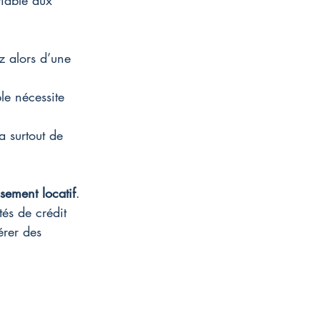
fiable aux 
z alors d’une 
le nécessite 
a surtout de 
ssement locatif
. 
és de crédit 
érer des 