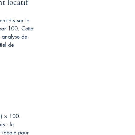
t locatif
nt diviser le 
 par 100. Cette 
 analyse de 
iel de 
t) × 100. 
s : le 
 idéale pour 