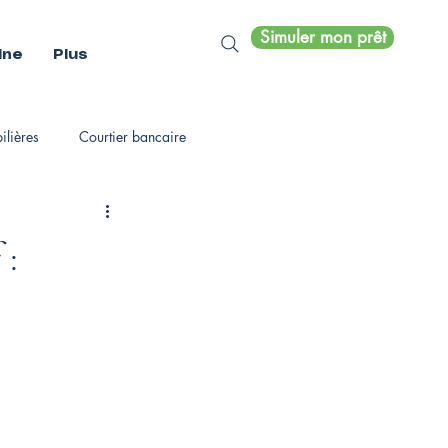
Simuler mon prêt
ine
Plus
lières
Courtier bancaire
 :