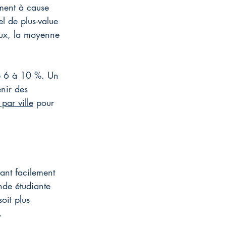
ment à cause 
el de plus-value 
ux, la moyenne 
de 6 à 10 %. Un 
nir des 
 par ville
 pour 
nant facilement 
nde étudiante 
oit plus 
.