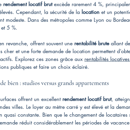
e 
rendement locatif brut
 excède rarement 4 %, principale
 élevés. Cependant, la sécurité de la 
location
 et un potenti
ent modeste. Dans des métropoles comme Lyon ou Bordea
3 et 5 %.
en revanche, offrent souvent une 
rentabilité brute
 allant 
s cher et une forte demande de location permettent d’obte
tractifs. Explorez ces zones grâce aux 
rentabilités locatives
ions publiques et faire un choix éclairé.
e bien : studios versus grands appartements
surfaces offrent un excellent 
rendement locatif brut
, atteig
des villes. Le loyer au mètre carré y est élevé et la dema
 quasi constante. Bien que le changement de locataires s
e demande réduit considérablement les périodes de vacance