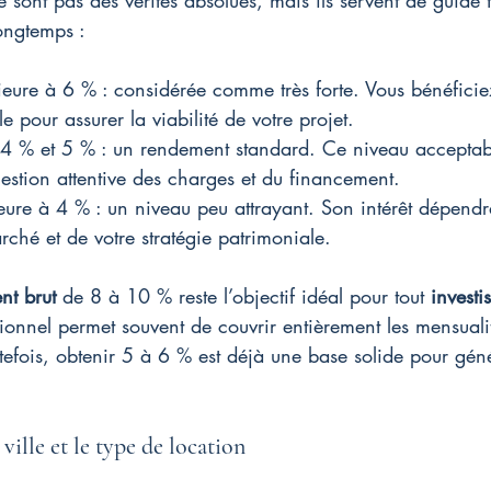
e sont pas des vérités absolues, mais ils servent de guide 
longtemps :
rieure à 6 % : considérée comme très forte. Vous bénéficie
 pour assurer la viabilité de votre projet.
e 4 % et 5 % : un rendement standard. Ce niveau acceptab
stion attentive des charges et du financement.
ieure à 4 % : un niveau peu attrayant. Son intérêt dépendr
rché et de votre stratégie patrimoniale.
nt brut
 de 8 à 10 % reste l’objectif idéal pour tout 
investi
onnel permet souvent de couvrir entièrement les mensualit
tefois, obtenir 5 à 6 % est déjà une base solide pour gén
 ville et le type de location