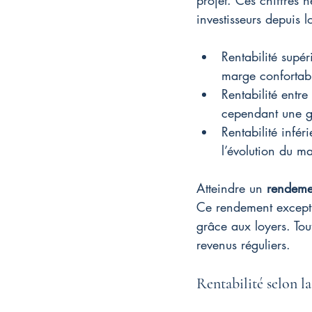
projet. Ces chiffres n
investisseurs depuis 
Rentabilité supé
marge confortable
Rentabilité entr
cependant une ge
Rentabilité infér
l’évolution du ma
Atteindre un 
rendeme
Ce rendement excepti
grâce aux loyers. Tou
revenus réguliers.
Rentabilité selon la