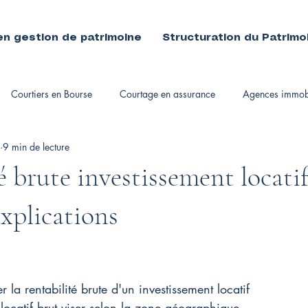
en gestion de patrimoine
Structuration du Patrimo
Courtiers en Bourse
Courtage en assurance
Agences immobi
9 min de lecture
immobiliers
 brute investissement locatif
explications
la rentabilité brute d'un investissement locatif
ocatif brut viser selon la zone géographique