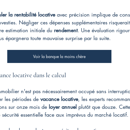
ler la rentabilité locative
 avec précision implique de cons
nvesties. Négliger ces dépenses supplémentaires risquerait
e estimation initiale du 
rendement
. Une évaluation rigour
us épargnera toute mauvaise surprise par la suite.
Voir la banque la moins chère
ance locative dans le calcul
mmobilier n'est pas nécessairement occupé sans interruptio
er les périodes de 
vacance locative
, les experts recomman
ions sur onze mois de 
loyer annuel
 plutôt que douze. Cett
sécurité essentielle face aux imprévus du marché locatif.