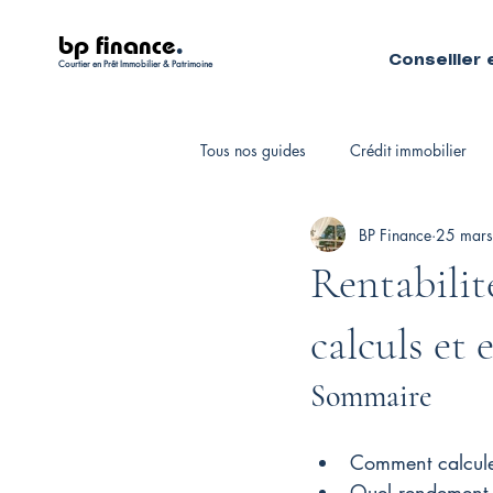
bp finance
.
Conseiller 
Courtier en Prêt Immobilier & Patrimoine
Tous nos guides
Crédit immobilier
BP Finance
25 mars
Fiscalité personnelle
Courtiers 
Rentabilité
calculs et 
Sommaire
Comment calculer 
Quel rendement l