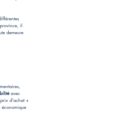
ifférentes 
rovince, il 
ute demeure 
émentaires, 
bilité
 avec 
 (prix d'achat + 
ité économique 