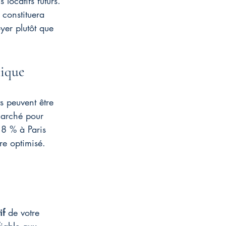
locatifs futurs. 
 constituera 
yer plutôt que 
hique
s peuvent être 
 marché pour 
e 8 % à Paris 
re optimisé.
if
 de votre 