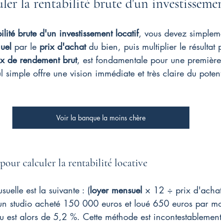
r la rentabilité brute d'un investissemen
ilité brute d'un investissement locatif
, vous devez simpleme
uel
 par le 
prix d'achat
 du bien, puis multiplier le résultat
ux de rendement brut
, est fondamentale pour une première
l simple offre une vision immédiate et très claire du potent
Voir la banque la moins chère
pour calculer la rentabilité locative
usuelle est la suivante : (
loyer mensuel
 × 12 ÷ prix d'acha
un studio acheté 150 000 euros et loué 650 euros par moi
u est alors de 5,2 %. Cette méthode est incontestablement