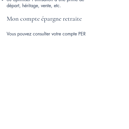
départ, héritage, vente, etc.
Mon compte épargne retraite
Vous pouvez consulter votre compte PER
:
via votre assureur, banque ou
gestionnaire d’actifs,
sur les plateformes en ligne sécurisées,
ou via votre espace retraite sur info-
retraite.fr (permet de centraliser les
droits).
PER : avantages et
inconvénients
AvantagesInconvénients
- Réduction d’impôt immédiate /
Blocage jusqu’à la retraite