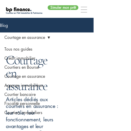
Simuler mon prêt
bp finance
.
Courtier en Prêt Immobilier & Patrimoine
Blog
Courtage en assurance
Tous nos guides
Courtage
Crédit immobilier
Courtiers en Bourse
en
Courtage en assurance
assurance
Agences immobilières
Courtier bancaire
Articles dédiés aux
Fiscalité personnelle
courtiers en assurance :
leur rôle, leur
Courtiers immobiliers
fonctionnement, leurs
avantages et leur