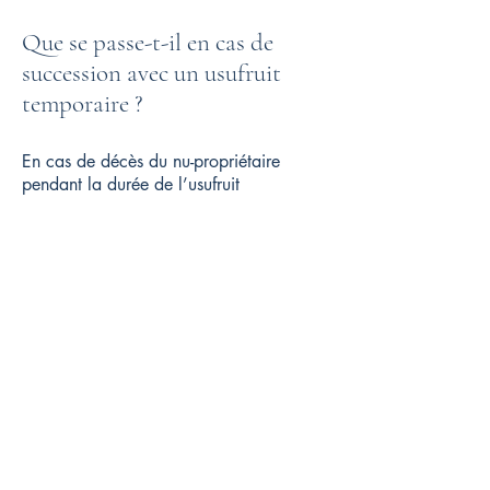
Que se passe-t-il en cas de
succession avec un usufruit
temporaire ?
En cas de décès du nu-propriétaire
pendant la durée de l’usufruit
temporaire :
Les héritiers récupèrent la nue-propriété
L’usufruit reste valable jusqu’au terme
prévu
Aucun droit supplémentaire n’est dû au
décès
Ce montage est donc neutre et sécurisé
pour les héritiers.
Peut-on faire un
démembrement temporaire à
un enfant majeur ?