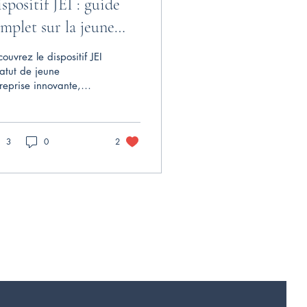
spositif JEI : guide
mplet sur la jeune
treprise innovante
ouvrez le dispositif JEI
tatut de jeune
reprise innovante,
tut jeune entreprise,
ditions d'éligibilité et
ntages fiscaux pour
3
0
2
te entreprise
ovante.