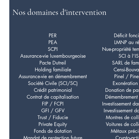
Nos domaines d'intervention
PER
Déficit fonc
PEA
LMNP au ré
SCPI
Nue-propriété te
Assurance-vie luxembourgeoise
SCI à l’IS
Pacte Dutreil
SARL de fami
Holding familiale
Censi-Bouva
Assurance-vie en démembrement
Pinel / Pine
Société Civile (SCI/SC)
Exonération 
Crédit patrimonial
Donation de par
Contrat de capitalisation
Démembrement 
FIP / FCPI
Investissement dan
GFI / GFV
Investissement da
Trust / Fiducie
Montres de coll
Private Equity
Voitures de coll
Fonds de dotation
Métaux préc
Mandat de protection future
Crypto-acti