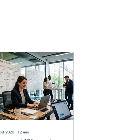
oût 2026
∙
12
min