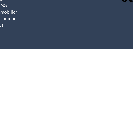
TNS
mmobilier
er proche
us
bp finance.
ine porte l’empreinte de votre vie. Dans chaque détail se cac
d’un héritage qui traverse les générations.