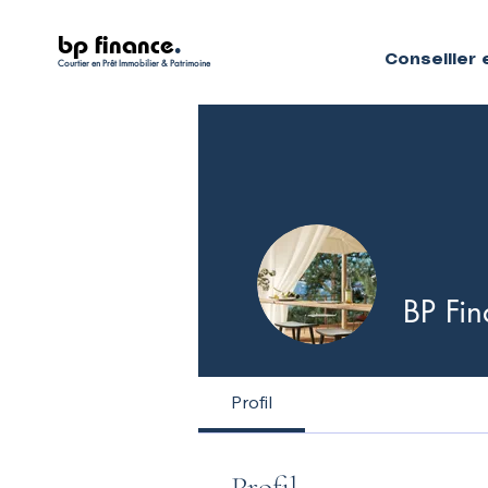
bp finance
.
Conseiller 
Courtier en Prêt Immobilier & Patrimoine
BP Fi
Profil
Profil