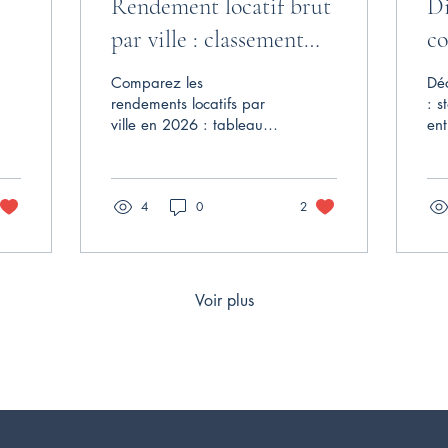
Rendement locatif brut
Di
par ville : classement
co
2026 des villes rentables
en
Comparez les
Déc
rendements locatifs par
: s
ville en 2026 : tableau
ent
locatif par ville avec prix
sta
au m², loyer moyen et
con
rendement locatif par
ava
4
0
2
ville. Classement des
tou
villes les plus rentables de
inn
France, des rendements
locatifs de 3,5 % à plus
de 11 %.
Voir plus