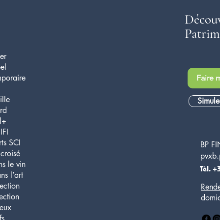
Découv
Patrim
ier
el
mporaire
Faire 
lle
Simule
rd
l+
IFI
ts SCI
BP F
croisé
pvxb.
s le vin
Tèl. +
ns l’art
ection
Rende
ection
domic
ieux
fs