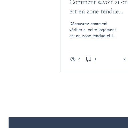
Comment savoir si on
est en zone tendue
locatif ?
Découvrez comment
vérifier si votre logement
est en zone tendue et les
impacts sur votre loyer.
Utilisez le simulateur
officiel pour connaître la
7
0
2
tension du marché locatif
et les règles du marché
locatif qui s'appliquent à
votre situation.