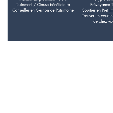
Testament / Clause bénéficiaire
Prévoyance 
Conseiller en Gestion de Patrimoine
Courtier en Prêt I
Trouver un courti
de chez vo
Votre patrimo