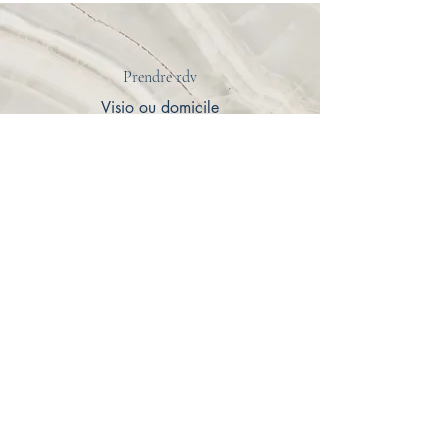
Prendre rdv
Visio ou domicile
E-mail
pvxb.patrimoine@gmail.com
Nos simulateurs 🚦
👉
Le meilleur investissement
👉
La banque la moins chère
Nos domaines
d'intervention