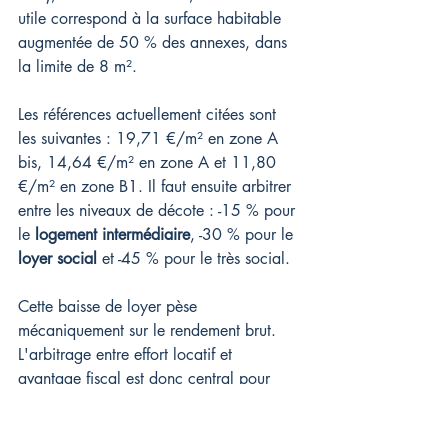
utile correspond à la surface habitable 
augmentée de 50 % des annexes, dans 
la limite de 8 m².
Les références actuellement citées sont 
les suivantes : 19,71 €/m² en zone A 
bis, 14,64 €/m² en zone A et 11,80 
€/m² en zone B1. Il faut ensuite arbitrer 
entre les niveaux de décote : -15 % pour 
le 
logement intermédiaire
, -30 % pour le 
loyer social
 et -45 % pour le très social.
Cette baisse de loyer pèse 
mécaniquement sur le rendement brut. 
L'arbitrage entre effort locatif et 
avantage fiscal est donc central pour 
valider la rentabilité du montage. Pour 
un contribuable imposé à 41 %, la 