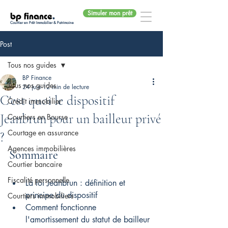
Simuler mon prêt
bp finance
.
Courtier en Prêt Immobilier & Patrimoine
Post
Tous nos guides
BP Finance
Tous nos guides
24 juin
12 min de lecture
C'est quoi le dispositif
Crédit immobilier
Jeanbrun pour un bailleur privé
Courtiers en Bourse
Courtage en assurance
?
Agences immobilières
Sommaire
Courtier bancaire
Fiscalité personnelle
La loi Jeanbrun : définition et 
principe du dispositif
Courtiers immobiliers
Comment fonctionne 
l'amortissement du statut de bailleur 