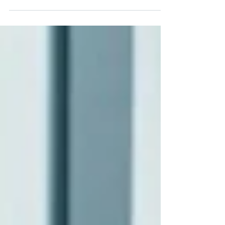
moyen et rendement locatif par ville. Classement des
villes les plus rentables de France, des rendements
locatifs de 3,5 % à plus de 11 %.