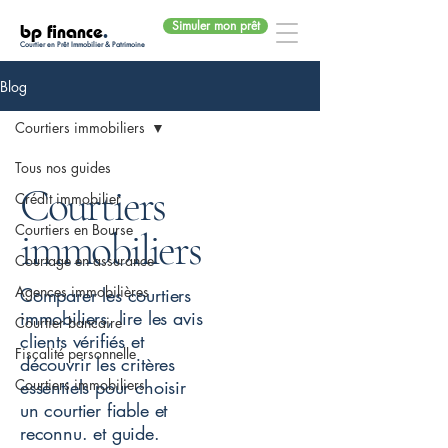
Simuler mon prêt
bp finance
.
Courtier en Prêt Immobilier & Patrimoine
Blog
Courtiers immobiliers
Tous nos guides
Courtiers
Crédit immobilier
Courtiers en Bourse
immobiliers
Courtage en assurance
Agences immobilières
Comparer les courtiers
immobiliers, lire les avis
Courtier bancaire
clients vérifiés et
Fiscalité personnelle
découvrir les critères
Courtiers immobiliers
essentiels pour choisir
un courtier fiable et
reconnu. et guide.