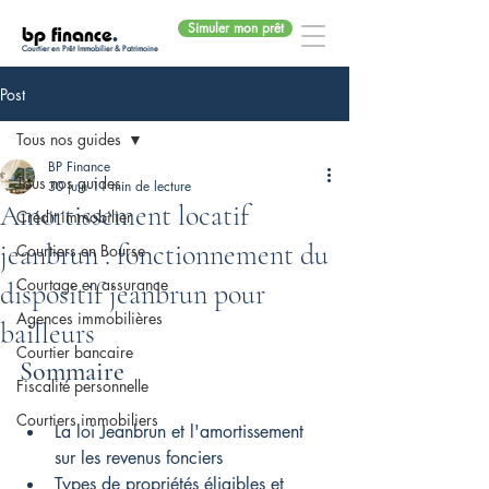
Simuler mon prêt
bp finance
.
Courtier en Prêt Immobilier & Patrimoine
Post
Tous nos guides
BP Finance
Tous nos guides
30 juin
11 min de lecture
Amortissement locatif
Crédit immobilier
jeanbrun : fonctionnement du
Courtiers en Bourse
Courtage en assurance
dispositif jeanbrun pour
Agences immobilières
bailleurs
Courtier bancaire
Sommaire
Fiscalité personnelle
Courtiers immobiliers
La loi Jeanbrun et l'amortissement 
sur les revenus fonciers
Types de propriétés éligibles et 