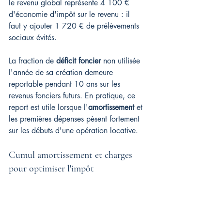
le revenu global représente 4 100 € 
d'économie d'impôt sur le revenu : il 
faut y ajouter 1 720 € de prélèvements 
sociaux évités.
La fraction de 
déficit foncier
 non utilisée 
l'année de sa création demeure 
reportable pendant 10 ans sur les 
revenus fonciers futurs. En pratique, ce 
report est utile lorsque l'
amortissement
 et 
les premières dépenses pèsent fortement 
sur les débuts d'une opération locative.
Cumul amortissement et charges 
pour optimiser l'impôt
Les intérêts d'emprunt, la taxe foncière et 
les 
travaux
 courants viennent s'ajouter à 
l'amortissement pour former les 
charges 