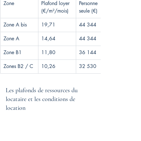
Zone
Plafond loyer 
Personne 
(€/m²/mois)
seule (€)
Zone A bis
19,71
44 344
Zone A
14,64
44 344
Zone B1
11,80
36 144
Zones B2 / C
10,26
32 530
Les plafonds de ressources du 
locataire et les conditions de 
location
Les conditions de location imposent de 
contrôler le revenu fiscal de référence 
figurant sur l'avis d'imposition N-2 par 