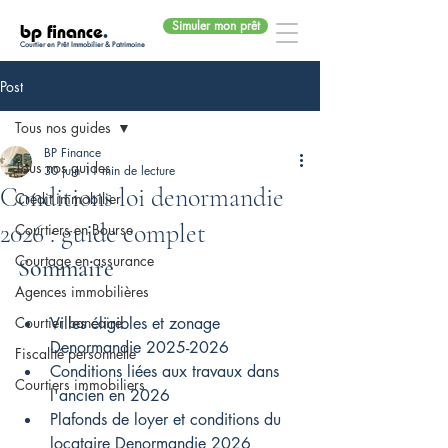
Simuler mon prêt
bp finance
.
Courtier en Prêt Immobilier & Patrimoine
Post
Tous nos guides
BP Finance
Tous nos guides
30 juin
11 min de lecture
Conditions loi denormandie
Crédit immobilier
2026 : guide complet
Courtiers en Bourse
Courtage en assurance
Sommaire
Agences immobilières
Courtier bancaire
Villes éligibles et zonage 
Denormandie 2025-2026
Fiscalité personnelle
Conditions liées aux travaux dans 
Courtiers immobiliers
l'ancien en 2026
Plafonds de loyer et conditions du 
locataire Denormandie 2026