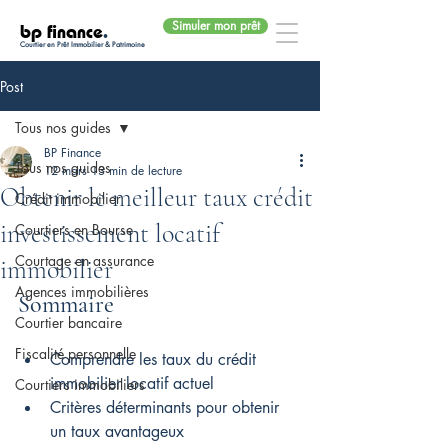
Simuler mon prêt
bp finance
.
Courtier en Prêt Immobilier & Patrimoine
Post
Tous nos guides
BP Finance
Tous nos guides
12 mars
13 min de lecture
Obtenir le meilleur taux crédit
Crédit immobilier
investissement locatif
Courtiers en Bourse
Courtage en assurance
immobilier
Agences immobilières
Sommaire
Courtier bancaire
Fiscalité personnelle
Comprendre les taux du crédit 
immobilier locatif actuel
Courtiers immobiliers
Critères déterminants pour obtenir 
un taux avantageux