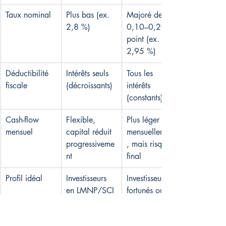
Taux nominal
Plus bas (ex. 
Majoré de 
2,8 %)
0,10–0,20 
point (ex. 
2,95 %)
Déductibilité 
Intérêts seuls 
Tous les 
fiscale
(décroissants)
intérêts 
(constants)
Cash-flow 
Flexible, 
Plus léger 
mensuel
capital réduit 
mensuellement
progressiveme
, mais risque 
nt
final
Profil idéal
Investisseurs 
Investisseurs 
en LMNP/SCI 
fortunés ou 
classiques
SCI 
optimisées 