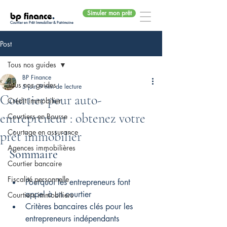
Simuler mon prêt
bp finance
.
Courtier en Prêt Immobilier & Patrimoine
Post
Tous nos guides
BP Finance
Tous nos guides
5 juin
9 min de lecture
Courtier pour auto-
Crédit immobilier
entrepreneur : obtenez votre
Courtiers en Bourse
Courtage en assurance
prêt immobilier
Agences immobilières
Sommaire
Courtier bancaire
Fiscalité personnelle
Pourquoi les entrepreneurs font 
appel à un courtier
Courtiers immobiliers
Critères bancaires clés pour les 
entrepreneurs indépendants