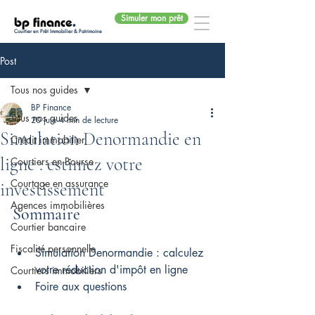
Simuler mon prêt
bp finance
.
Courtier en Prêt Immobilier & Patrimoine
Post
Tous nos guides
BP Finance
Tous nos guides
20 juin
4 min de lecture
Simulation Denormandie en
Crédit immobilier
ligne : estimez votre
Courtiers en Bourse
Courtage en assurance
investissement
Agences immobilières
Sommaire
Courtier bancaire
Fiscalité personnelle
Simulation Denormandie : calculez 
votre réduction d'impôt en ligne
Courtiers immobiliers
Foire aux questions