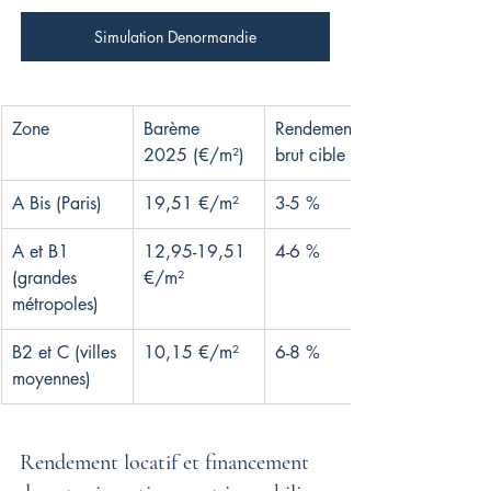
Simulation Denormandie
Zone
Barème 
Rendement 
2025 (€/m²)
brut cible
A Bis (Paris)
19,51 €/m²
3-5 %
A et B1 
12,95-19,51 
4-6 %
(grandes 
€/m²
métropoles)
B2 et C (villes 
10,15 €/m²
6-8 %
moyennes)
Rendement locatif et financement 