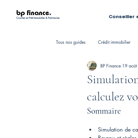
bp finance
.
Conseiller 
Courtier en Prêt Immobilier & Patrimoine
Tous nos guides
Crédit immobilier
BP Finance
19 août
Fiscalité personnelle
Courtiers 
Simulation
calculez v
Sommaire
Simulation de ca
Revenu et règles