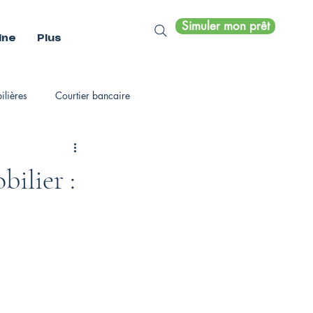
Simuler mon prêt
ine
Plus
lières
Courtier bancaire
ilier :