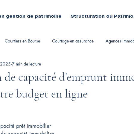
en gestion de patrimoine
Structuration du Patrimo
Courtiers en Bourse
Courtage en assurance
Agences immobi
 2025
7 min de lecture
immobiliers
 de capacité d'emprunt immob
otre budget en ligne
pacité prêt immobilier
 de capacité immobilier