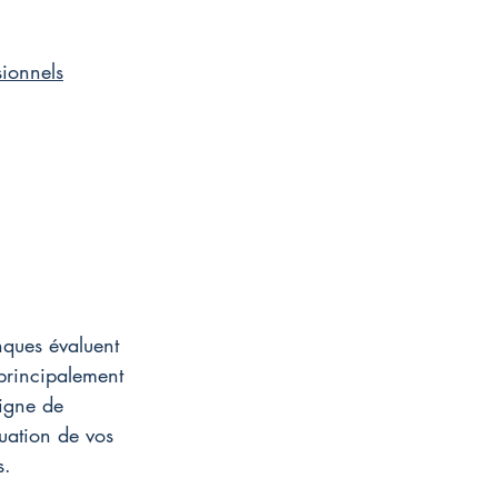
ionnels
nques évaluent 
principalement 
igne de 
uation de vos 
s.