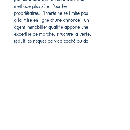
méthode plus sûre. Pour les 
propriétaires, l’intérêt ne se limite pas 
à la mise en ligne d’une annonce : un 
agent immobilier qualifié apporte une 
expertise de marché, structure la vente, 
réduit les risques de vice caché ou de 
litige contractuel, et organise la 
diffusion sur plusieurs canaux.
En pratique, cette intervention se 
traduit souvent par un meilleur résultat 
économique : le prix final obtenu peut 
être supérieur de 5 à 15 %. Cet écart 
compense largement les frais 
d’agence. À cela s’ajoute un gain de 
temps estimé entre 50 et 100 heures, 
avec une charge mentale nettement 
réduite pendant la commercialisation.
Quelles bonnes raisons justifient de 