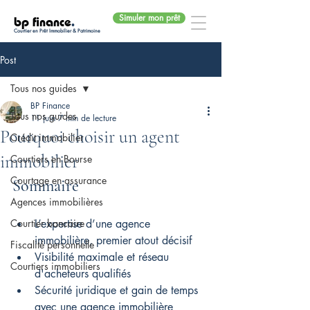
Simuler mon prêt
bp finance
.
Courtier en Prêt Immobilier & Patrimoine
Post
Tous nos guides
BP Finance
Tous nos guides
11 juin
7 min de lecture
Pourquoi choisir un agent
Crédit immobilier
immobilier
Courtiers en Bourse
Courtage en assurance
Sommaire
Agences immobilières
Courtier bancaire
L’expertise d’une agence 
immobilière, premier atout décisif
Fiscalité personnelle
Visibilité maximale et réseau 
Courtiers immobiliers
d'acheteurs qualifiés
Sécurité juridique et gain de temps 
avec une agence immobilière