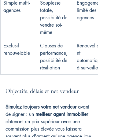
Simple multi-
Souplesse 
Engagement 
agences
totale, 
limité des 
possibilité de 
agences
vendre soi-
même
Exclusif 
Clauses de 
Renouvelleme
renouvelable
performance, 
nt 
possibilité de 
automatique 
résiliation
à surveiller
Objectifs, délais et net vendeur
Simulez toujours votre net vendeur
 avant 
de signer : un 
meilleur agent immobilier
obtenant un prix supérieur avec une 
commission plus élevée vous laissera 
souvent plus d'argent qu'une agence low-