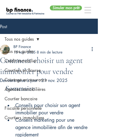
Simuler mon prêt
bp finance
.
Courtier en Prêt Immobilier & Patrimoine
Post
Tous nos guides
BP Finance
Tous nos guides
13 nov. 2025
8 min de lecture
Comment choisir un agent
Crédit immobilier
immobilier pour vendre
Courtiers en Bourse
Courtage en assurance
Dernière mise à jour :
21 nov. 2025
Sommaire
Agences immobilières
Courtier bancaire
Conseils pour choisir son agent 
Fiscalité personnelle
immobilier pour vendre
Courtiers immobiliers
Conseils marketing pour une 
agence immobilière afin de vendre 
rapidement