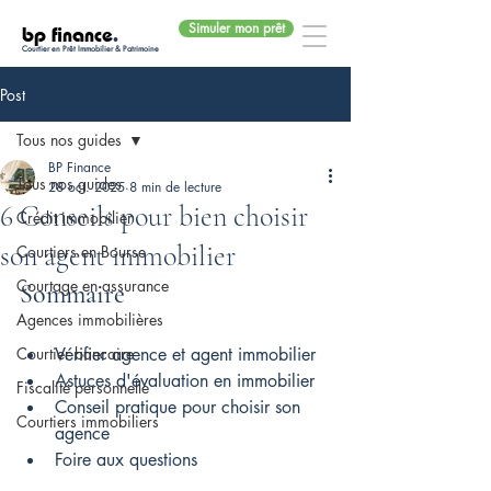
Simuler mon prêt
bp finance
.
Courtier en Prêt Immobilier & Patrimoine
Post
Tous nos guides
BP Finance
Tous nos guides
28 oct. 2025
8 min de lecture
6 Conseils pour bien choisir
Crédit immobilier
son agent immobilier
Courtiers en Bourse
Courtage en assurance
Sommaire
Agences immobilières
Courtier bancaire
Vérifier agence et agent immobilier
Astuces d'évaluation en immobilier
Fiscalité personnelle
Conseil pratique pour choisir son 
Courtiers immobiliers
agence
Foire aux questions