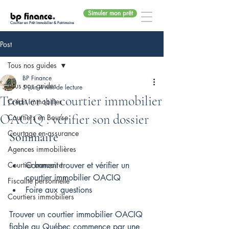
Simuler mon prêt
bp finance
.
Courtier en Prêt Immobilier & Patrimoine
Post
Tous nos guides
BP Finance
Tous nos guides
5 juin
4 min de lecture
Trouver un courtier immobilier
Crédit immobilier
OACIQ : vérifier son dossier
Courtiers en Bourse
Courtage en assurance
Sommaire
Agences immobilières
Courtier bancaire
Comment trouver et vérifier un 
courtier immobilier OACIQ
Fiscalité personnelle
Foire aux questions
Courtiers immobiliers
Trouver un courtier immobilier OACIQ 
fiable au Québec commence par une 