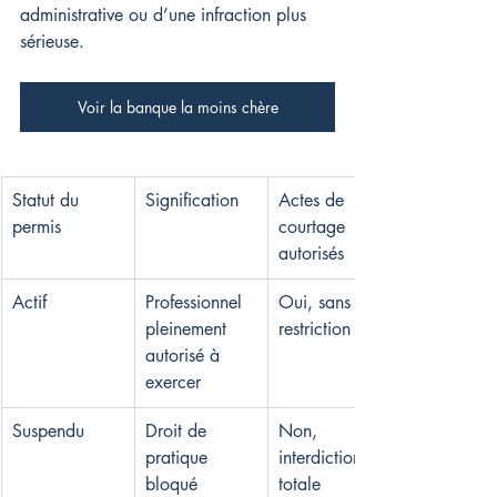
administrative ou d’une infraction plus 
sérieuse.
Voir la banque la moins chère
Statut du 
Signification
Actes de 
permis
courtage 
autorisés
Actif
Professionnel 
Oui, sans 
pleinement 
restriction
autorisé à 
exercer
Suspendu
Droit de 
Non, 
pratique 
interdiction 
bloqué 
totale