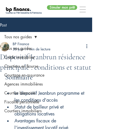
Simuler mon prêt
bp finance
.
Courtier en Prêt Immobilier & Patrimoine
Post
Tous nos guides
BP Finance
Tous nos guides
30 juin
11 min de lecture
Dispositif Jeanbrun résidence
Crédit immobilier
principale : conditions et statut
Courtiers en Bourse
Courtage en assurance
Sommaire
Agences immobilières
Courtier bancaire
Le dispositif Jeanbrun programme et 
les conditions d'accès
Fiscalité personnelle
Statut de bailleur privé et 
Courtiers immobiliers
obligations locatives
Avantages fiscaux de 
l'investissement locatif privé