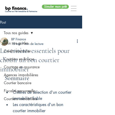
Simuler mon prêt
bp finance
.
Courtier en Prêt Immobilier & Patrimoine
Post
Tous nos guides
BP Finance
Tous nos guides
13 mai
7 min de lecture
Les critères essentiels pour
Crédit immobilier
choisir un bon courtier
Courtiers en Bourse
Courtage en assurance
immobilier
Agences immobilières
Sommaire
Courtier bancaire
Fiscalité personnelle
Critères de sélection d'un courtier 
immobilier fiable
Courtiers immobiliers
Les caractéristiques d'un bon 
courtier immobilier