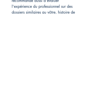
recommande aussi d'évaluer 
l'expérience du professionnel sur des 
dossiers similaires au vôtre, histoire de 
maximiser vos chances de succès et 
d'économies.
Quel est le coût moyen d'un courtier 
immobilier et ça vaut le coup vraiment 
?
Le prix d'un courtier immobilier oscille 
entre 
1 000 € et 1 500 € en forfait
, 
ou environ 
1 % du montant emprunté
, 
et depuis 2022, beaucoup proposent 
un service gratuit pour vous, leur 
rémunération venant directement de la 
banque. 💸 Les économies réalisées, 
soit 
8 000 € à 12 000 € sur le taux
et 4 000 € à 16 000 € sur 
l'assurance, dépassent largement ce 