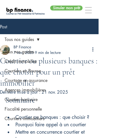
Simuler mon prêt
bp finance
.
Courtier en Prêt Immobilier & Patrimoine
Post
Tous nos guides
BP Finance
Tous nos guides
7 nov. 2025
9 min de lecture
Courtier ou plusieurs banques :
Crédit immobilier
que choisir pour un prêt
Courtiers en Bourse
Courtage en assurance
immobilier
Agences immobilières
Dernière mise à jour :
21 nov. 2025
Sommaire
Courtier bancaire
Fiscalité personnelle
Courtier ou banques : que choisir ?
Courtiers immobiliers
Pourquoi faire appel à un courtier
Mettre en concurrence courtier et 