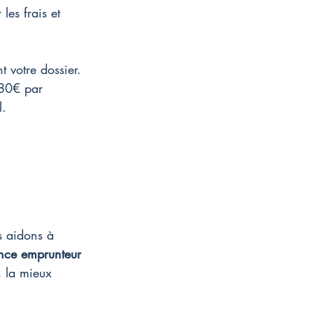
les frais et 
 votre dossier. 
180€ par 
l.
s aidons à 
nce emprunteur
n la mieux 