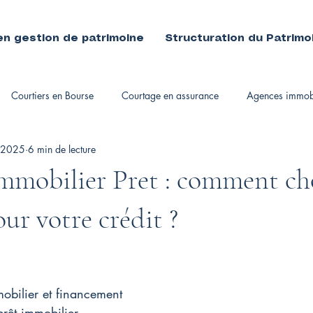
en gestion de patrimoine
Structuration du Patrimo
Courtiers en Bourse
Courtage en assurance
Agences immobi
 2025
6 min de lecture
immobiliers
mmobilier Pret : comment cho
ur votre crédit ?
mobilier et financement
 prêt immobilier