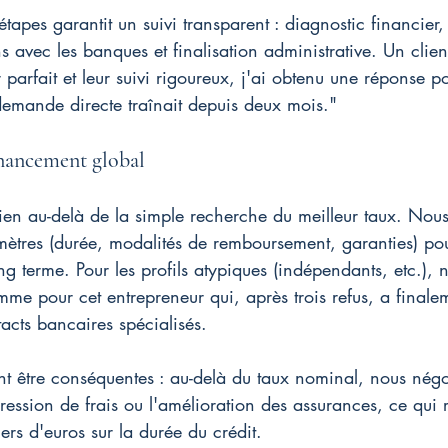
apes garantit un suivi transparent : diagnostic financier, 
ns avec les banques et finalisation administrative. Un clien
parfait et leur suivi rigoureux, j'ai obtenu une réponse pos
emande directe traînait depuis deux mois."
nancement global
en au-delà de la simple recherche du meilleur taux. Nou
mètres (durée, modalités de remboursement, garanties) pou
ng terme. Pour les profils atypiques (indépendants, etc.), n
comme pour cet entrepreneur qui, après trois refus, a final
acts bancaires spécialisés.
t être conséquentes : au-delà du taux nominal, nous nég
ression de frais ou l'amélioration des assurances, ce qui 
iers d'euros sur la durée du crédit.