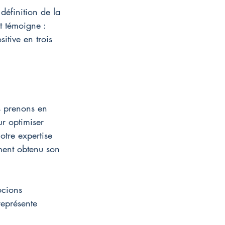
définition de la 
t témoigne : 
itive en trois 
s prenons en 
r optimiser 
otre expertise 
ement obtenu son 
ocions 
représente 