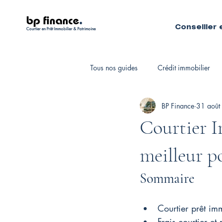
bp finance
.
Conseiller 
Courtier en Prêt Immobilier & Patrimoine
Tous nos guides
Crédit immobilier
BP Finance
31 août
Fiscalité personnelle
Courtiers 
Courtier I
meilleur po
Sommaire
Courtier prêt im
Frais courtier et