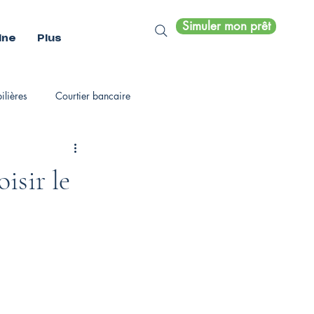
Simuler mon prêt
ine
Plus
lières
Courtier bancaire
isir le