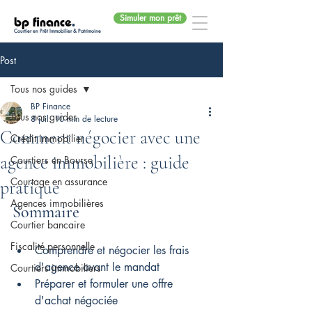
Simuler mon prêt
bp finance
.
Courtier en Prêt Immobilier & Patrimoine
Post
Tous nos guides
BP Finance
Tous nos guides
8 juil.
10 min de lecture
Comment négocier avec une
Crédit immobilier
agence immobilière : guide
Courtiers en Bourse
Courtage en assurance
pratique
Agences immobilières
Sommaire
Courtier bancaire
Fiscalité personnelle
Comprendre et négocier les frais 
d'agence avant le mandat
Courtiers immobiliers
Préparer et formuler une offre 
d'achat négociée