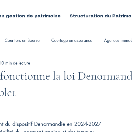
en gestion de patrimoine
Structuration du Patrimo
Courtiers en Bourse
Courtage en assurance
Agences immobi
10 min de lecture
immobiliers
onctionne la loi Denormandi
plet
nt du dispositif Denormandie en 2024-2027
gibilité du logement ancien et des travaux