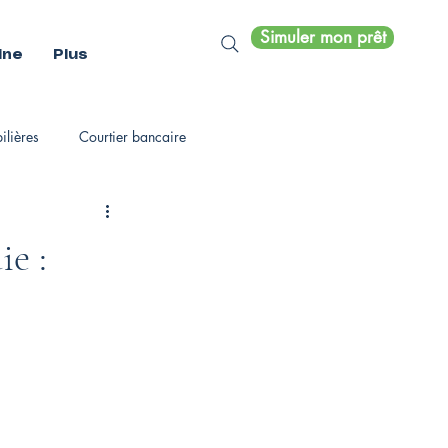
Simuler mon prêt
ine
Plus
lières
Courtier bancaire
e :