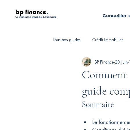
bp finance
.
Conseiller 
Courtier en Prêt Immobilier & Patrimoine
Tous nos guides
Crédit immobilier
BP Finance
20 juin
Fiscalité personnelle
Courtiers 
Comment f
guide com
Sommaire
Le fonctionneme
Conditions d'éli