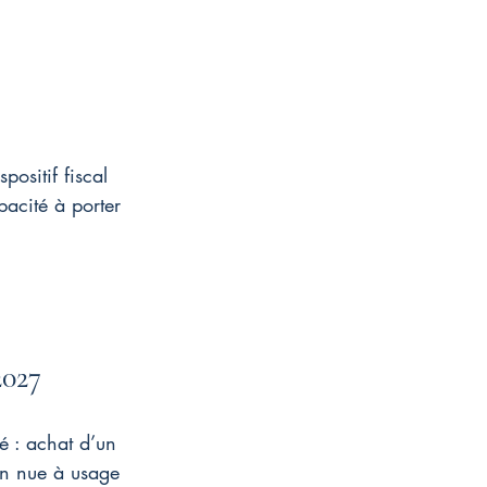
ositif fiscal 
pacité à porter 
2027
é : achat d’un 
on nue à usage 