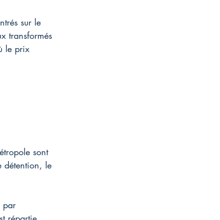
trés sur le 
ux transformés 
 le prix 
étropole sont 
 détention, le 
€ par 
t répartie 