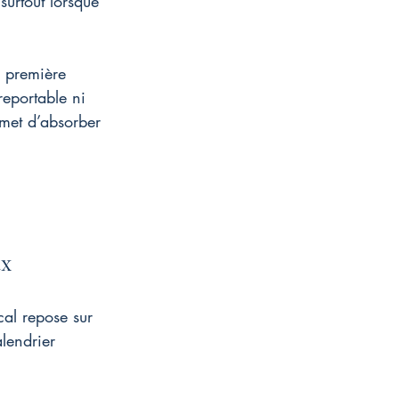
surtout lorsque 
a première 
reportable ni 
rmet d’absorber 
ux
cal repose sur 
lendrier 