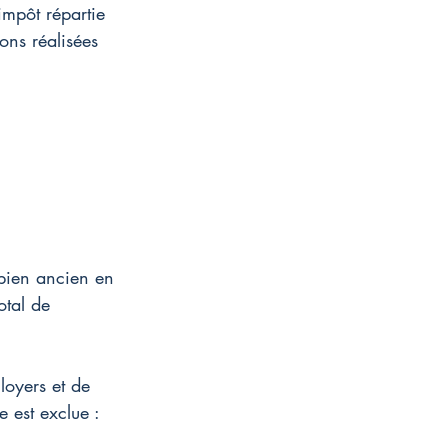
impôt répartie 
ions réalisées 
n bien ancien en 
otal de 
loyers et de 
 est exclue : 