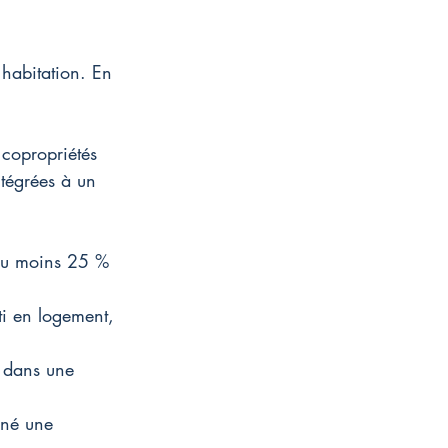
habitation. En 
 copropriétés 
ntégrées à un 
 au moins 25 % 
ti en logement, 
e dans une 
gné une 