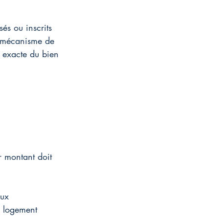
és ou inscrits 
e mécanisme de 
n exacte du bien 
r montant doit 
aux 
n logement 