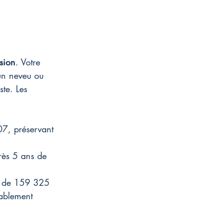
sion
. Votre 
un neveu ou 
te. Les 
07, préservant 
rès 5 ans de 
re de 159 325 
rablement 