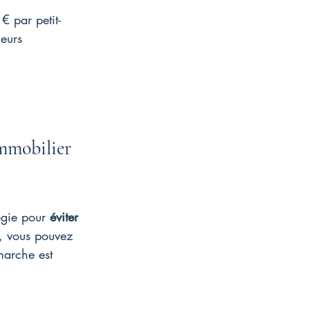
€ par petit-
ieurs 
mmobilier 
égie pour 
éviter 
, vous pouvez 
marche est 