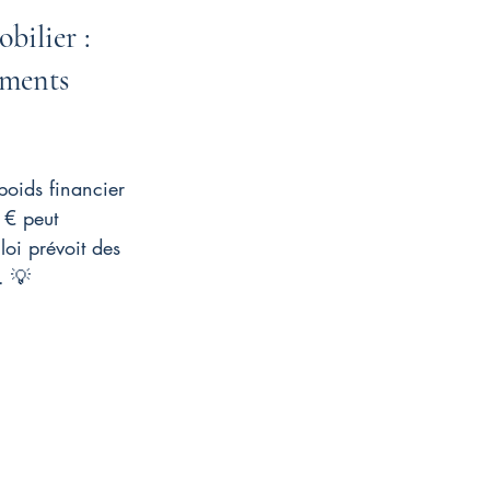
bilier : 
ements 
poids financier 
 € peut 
oi prévoit des 
. 💡