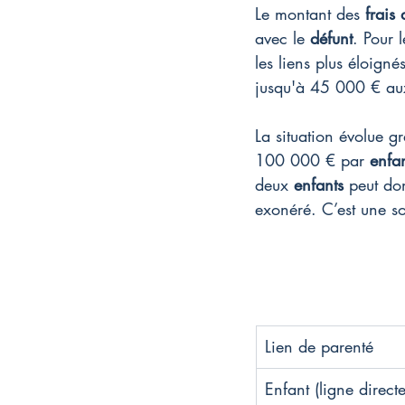
Le montant des 
frais
avec le 
défunt
. Pour 
les liens plus éloign
jusqu'à 45 000 € aux
La situation évolue g
100 000 € par 
enfa
deux 
enfants
 peut do
exonéré. C’est une so
Lien de parenté
Enfant (ligne directe