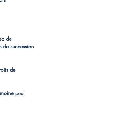
ez de 
ts de succession
roits de 
imoine
 peut 