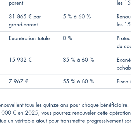
parent
les 15
31 865 € par 
5 % à 60 %
Renouv
grand-parent
les 15
Exonération totale
0 %
Protec
du co
15 932 €
35 % à 60 %
Exonér
cohabi
7 967 €
55 % à 60 %
Fiscal
nouvellent tous les quinze ans pour chaque bénéficiaire. 
 000 € en 2025, vous pourrez renouveler cette opératio
titue un véritable atout pour transmettre progressivement s