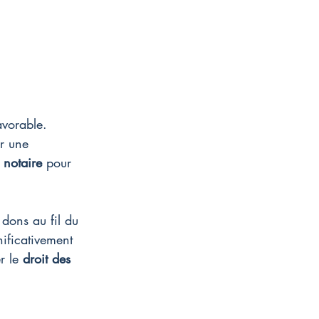
avorable. 
r une 
 
notaire
 pour 
 dons au fil du 
nificativement 
r le 
droit des 