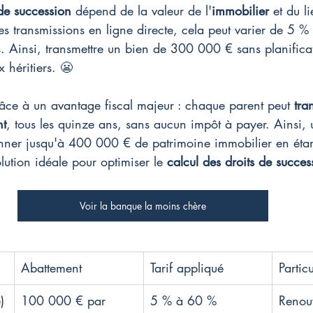
 de succession
 dépend de la valeur de l'
immobilier
 et du l
les transmissions en ligne directe, cela peut varier de 5 
és. Ainsi, transmettre un bien de 300 000 € sans planifica
 héritiers. 😬
râce à un avantage fiscal majeur : chaque parent peut 
tra
nt
, tous les quinze ans, sans aucun impôt à payer. Ainsi,
nner jusqu'à 400 000 € de patrimoine immobilier en étan
lution idéale pour optimiser le 
calcul des droits de succes
Voir la banque la moins chère
Abattement
Tarif appliqué
Particu
)
100 000 € par 
5 % à 60 %
Renouv