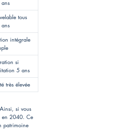
 ans
elable tous 
 ans
tion intégrale 
uple
ation si 
tation 5 ans
ité très élevée
Ainsi, si vous 
n en 2040. Ce 
on patrimoine 