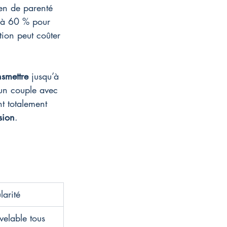
ien de parenté 
% à 60 % pour 
tion peut coûter 
nsmettre
 jusqu’à 
 un couple avec 
t totalement 
sion
.
larité
elable tous 