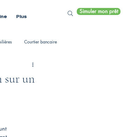
Simuler mon prêt
ine
Plus
lières
Courtier bancaire
n sur un
unt
ant