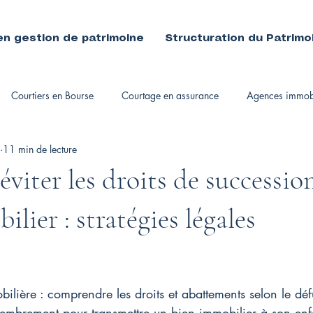
en gestion de patrimoine
Structuration du Patrimo
Courtiers en Bourse
Courtage en assurance
Agences immobi
11 min de lecture
immobiliers
iter les droits de successio
lier : stratégies légales
ilière : comprendre les droits et abattements selon le déf
embrement pour transmettre un bien immobilier à son enf