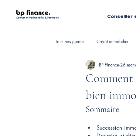
bp finance
.
Conseiller 
Courtier en Prêt Immobilier & Patrimoine
Tous nos guides
Crédit immobilier
BP Finance
26 mars
Fiscalité personnelle
Courtiers 
Comment év
bien immobi
Sommaire
Succession immob
Donation et dém