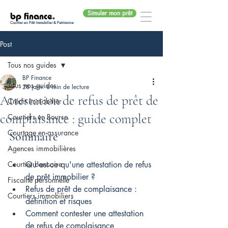
Simuler mon prêt
bp finance
.
Courtier en Prêt Immobilier & Patrimoine
Post
Tous nos guides
BP Finance
Tous nos guides
28 janv.
8 min de lecture
Attestation de refus de prêt de
Crédit immobilier
complaisance : guide complet
Courtiers en Bourse
Courtage en assurance
Sommaire
Agences immobilières
Courtier bancaire
Qu'est-ce qu'une attestation de refus 
de prêt immobilier ?
Fiscalité personnelle
Refus de prêt de complaisance : 
Courtiers immobiliers
définition et risques
Comment contester une attestation 
de refus de complaisance