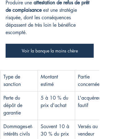
Produire une 
attestation de refus de prêt 
de complaisance
 est une stratégie 
risquée, dont les conséquences 
dépassent de très loin le bénéfice 
escompté.
Voir la banque la moins chère
Type de 
Montant 
Partie 
sanction
estimé
concernée
Perte du 
5 à 10 % du 
L'acquéreur 
dépôt de 
prix d'achat
fautif
garantie
Dommages-et-
Souvent 10 à 
Versés au 
intérêts civils
30 % du prix
vendeur