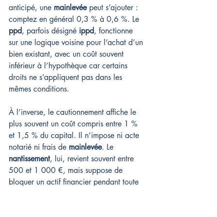
anticipé, une 
mainlevée
 peut s’ajouter : 
comptez en général 0,3 % à 0,6 %. Le 
ppd
, parfois désigné 
ippd
, fonctionne 
sur une logique voisine pour l’achat d’un 
bien existant, avec un coût souvent 
inférieur à l’hypothèque car certains 
droits ne s’appliquent pas dans les 
mêmes conditions.
À l’inverse, le cautionnement affiche le 
plus souvent un coût compris entre 1 % 
et 1,5 % du capital. Il n’impose ni acte 
notarié ni frais de 
mainlevée
. Le 
nantissement
, lui, revient souvent entre 
500 et 1 000 €, mais suppose de 
bloquer un actif financier pendant toute 
la durée du financement : assurance-vie, 
compte-titres ou placement assimilé.