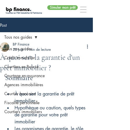
Simuler mon prêt
bp finance
.
Courtier en Prêt Immobilier & Patrimoine
Post
Tous nos guides
BP Finance
Tous nos guides
23 juin
11 min de lecture
À quoi sert la garantie d'un
Crédit immobilier
prêt immobilier ?
Courtiers en Bourse
Courtage en assurance
Sommaire
Agences immobilières
Courtier bancaire
À quoi sert la garantie de prêt 
immobilier
Fiscalité personnelle
Hypothèque ou caution, quels types 
Courtiers immobiliers
de garantie pour votre prêt 
immobilier
Les organismes de garantie, le rôle 