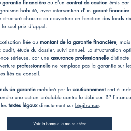
e garantie financière
 ou d'un 
contrat de caution
 émis par
ganisme habilité, avec intervention d'un 
garant financier
n structuré choisira sa couverture en fonction des fonds ré
 le seul prix d'appel.
otisation liée au 
montant de la garantie financière
, mais
 audit, étude du dossier, suivi annuel. La structuration op
nce sérieuse, car une 
assurance professionnelle
 distincte
verture 
professionnelle
 ne remplace pas la garantie sur les
es liés au conseil.
onds de garantie
 mobilisé par le 
cautionnement
 sert à ind
endre une action préalable contre le débiteur. BP Finan
les 
textes légaux
 directement sur 
Légifrance
.
Voir la banque la moins chère