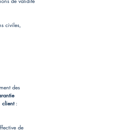
ions de validité 
s civiles, 
ement des 
rantie 
 
client
 : 
ffective de 