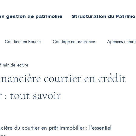
en gestion de patrimoine
Structuration du Patrimo
Courtiers en Bourse
Courtage en assurance
Agences immobi
5 min de lecture
immobiliers
inancière courtier en crédit
 : tout savoir
cière du courtier en prêt immobilier : l'essentiel
ons