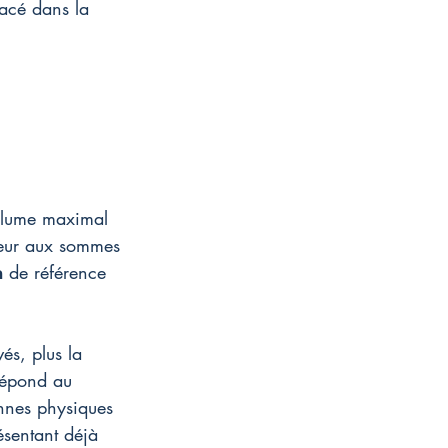
lacé dans la 
volume maximal 
rieur aux sommes 
m
 de référence 
és, plus la 
répond au 
nnes physiques 
ésentant déjà 