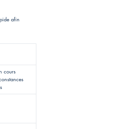
pide afin 
n cours 
constances 
s