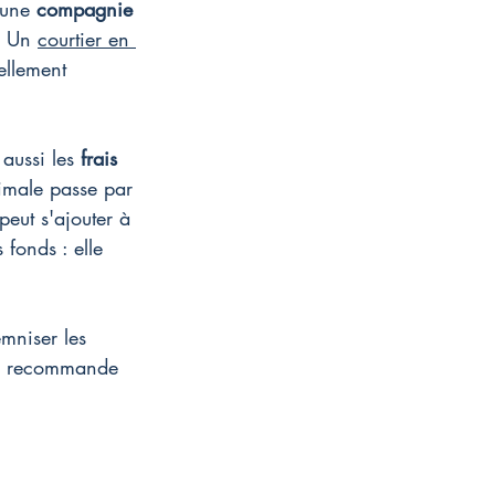
 une 
compagnie 
. Un 
courtier en 
ellement 
 aussi les 
frais 
timale passe par 
 peut s'ajouter à 
 fonds : elle 
emniser les 
ce recommande 