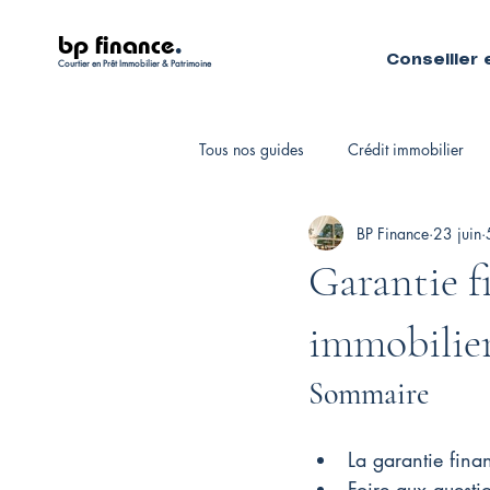
bp finance
.
Conseiller 
Courtier en Prêt Immobilier & Patrimoine
Tous nos guides
Crédit immobilier
BP Finance
23 juin
Fiscalité personnelle
Courtiers 
Garantie f
immobilier
Sommaire
La garantie finan
Foire aux questi