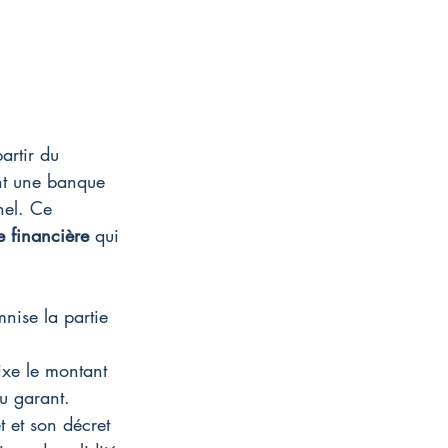
artir du 
ent une banque 
nel. Ce 
e financière
 qui 
mnise la partie 
ixe le montant 
du garant.
t et son décret 