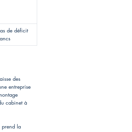
as de déficit 
rancs
Caisse des 
une entreprise 
 montage 
du cabinet à 
e prend la 