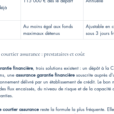
115 000 € dès le départ
Annuelle
déjà 
Au moins égal aux fonds 
Ajustable en c
maximaux détenus
sous 3 jours f
courtier assurance : prestataires et coût
rantie financière
, trois solutions existent : un dépôt à la 
ns, une 
assurance garantie financière
 souscrite auprès d'
tionnement délivré par un établissement de crédit. Le bon
es flux encaissés, du niveau de risque et de la capacité 
anties.
e courtier assurance
 reste la formule la plus fréquente. Ell