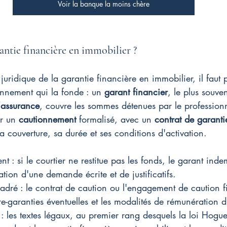
Voir la banque la moins chère
rantie financière en immobilier ?
 juridique de la garantie financière en immobilier, il faut p
nement qui la fonde : un 
garant financier
, le plus souv
assurance
, couvre les sommes détenues par le profession
r un 
cautionnement
 formalisé, avec un 
contrat de garanti
la couverture, sa durée et ses conditions d'activation.
ent : si le courtier ne restitue pas les fonds, le garant inde
ation d'une demande écrite et de justificatifs.
ré : le contrat de caution ou l'engagement de caution f
re-garanties éventuelles et les modalités de rémunération 
: les textes légaux, au premier rang desquels la loi Hogue