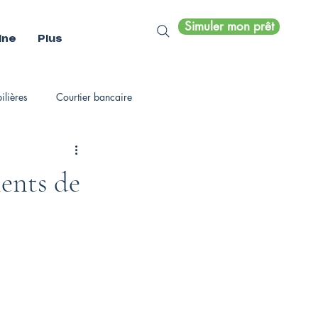
Simuler mon prêt
ine
Plus
lières
Courtier bancaire
ients de