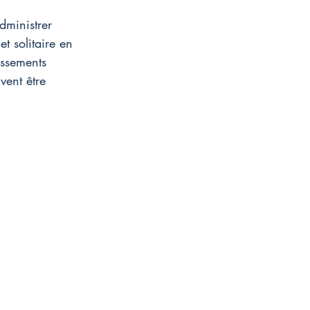
dministrer 
t solitaire en 
issements 
vent être 