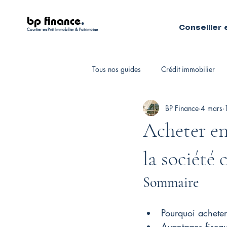
bp finance
.
Conseiller 
Courtier en Prêt Immobilier & Patrimoine
Tous nos guides
Crédit immobilier
BP Finance
4 mars
Fiscalité personnelle
Courtiers 
Acheter en
la société 
Sommaire
Pourquoi acheter
Avantages fiscau