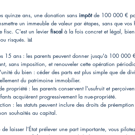
 les quinze ans, une donation sans 
impôt
 de 100 000 € par
smettre un immeuble de valeur par étapes, sans que vos h
e fisc. C'est un levier 
fiscal
 à la fois concret et légal, bien
ou risqués. 📊
es 15 ans : les parents peuvent donner jusqu'à 100 000 €
ant, sans imposition, et renouveler cette opération périod
'unité du bien : céder des parts est plus simple que de div
cellement du patrimoine immobilier.
ropriété : les parents conservent l'usufruit et perçoivent
nfants acquièrent progressivement la nue-propriété.
ction : les statuts peuvent inclure des droits de préempti
 non souhaités au capital.
 de laisser l’État prélever une part importante, vous pilot