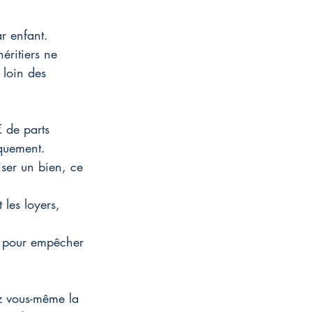
 enfant. 
éritiers ne 
 loin des 
 de parts 
iquement.
iser un bien, ce 
 les loyers, 
on pour empêcher 
ez vous-même la 