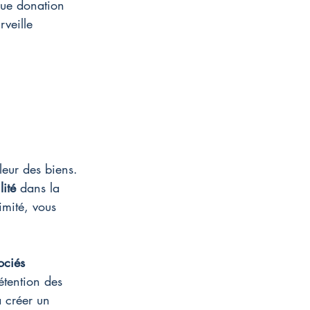
aque donation 
rveille 
leur des biens. 
lité
 dans la 
imité, vous 
ociés
étention des 
à créer un 