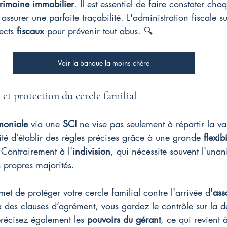
trimoine immobilier
. Il est essentiel de faire constater ch
ssurer une parfaite traçabilité. L'administration fiscale su
ects 
fiscaux
 pour prévenir tout abus. 🔍
Voir la banque la moins chère
 et protection du cercle familial
moniale
 via une 
SCI
 ne vise pas seulement à répartir la va
nité d’établir des règles précises grâce à une grande 
flexibi
 Contrairement à l'
indivision
, qui nécessite souvent l'unan
s propres majorités.
met de protéger votre cercle familial contre l'arrivée d'
ass
 des clauses d’agrément, vous gardez le contrôle sur la d
précisez également les 
pouvoirs du gérant
, ce qui revient 