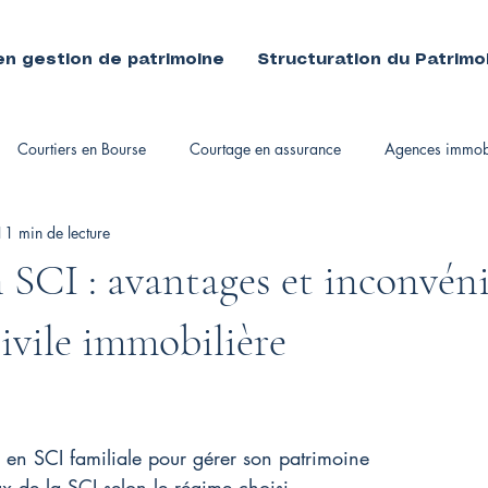
en gestion de patrimoine
Structuration du Patrimo
Courtiers en Bourse
Courtage en assurance
Agences immobi
11 min de lecture
immobiliers
 SCI : avantages et inconvén
civile immobilière
 en SCI familiale pour gérer son patrimoine
x de la SCI selon le régime choisi