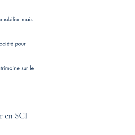
mmobilier mais 
ociété pour 
trimoine sur le 
r en SCI 