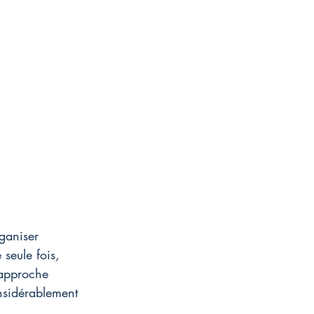
ganiser 
 seule fois, 
 approche 
onsidérablement 