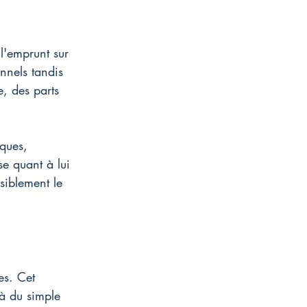
 l'emprunt sur 
nnels tandis 
, des parts 
ques, 
e quant à lui 
siblement le 
es. Cet 
à du simple 