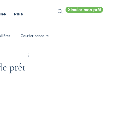
Simuler mon prêt
ine
Plus
lières
Courtier bancaire
de prêt