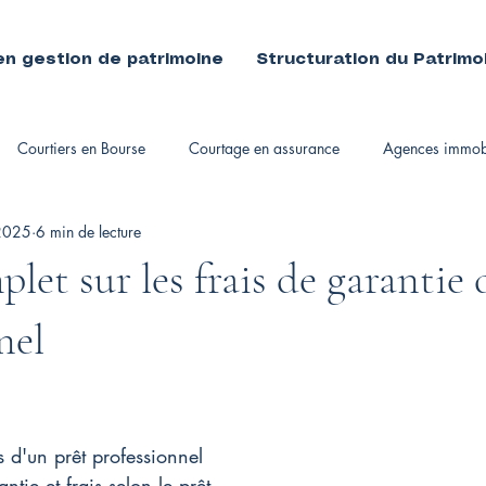
en gestion de patrimoine
Structuration du Patrimo
Courtiers en Bourse
Courtage en assurance
Agences immobi
 2025
6 min de lecture
immobiliers
let sur les frais de garantie 
nel
s d'un prêt professionnel
tie et frais selon le prêt