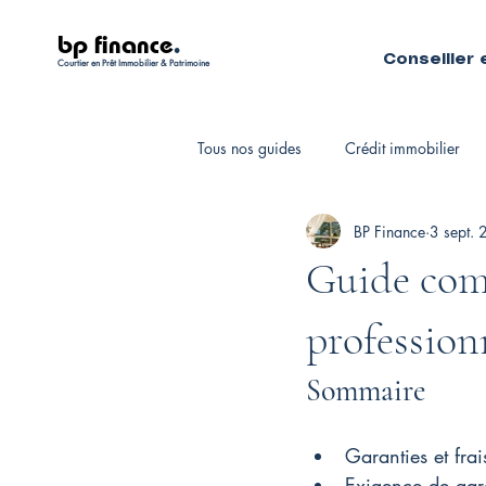
bp finance
.
Conseiller 
Courtier en Prêt Immobilier & Patrimoine
Tous nos guides
Crédit immobilier
BP Finance
3 sept.
Fiscalité personnelle
Courtiers 
Guide comp
profession
Sommaire
Garanties et frai
Exigence de garan