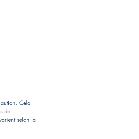
caution. Cela 
s de 
arient selon la 