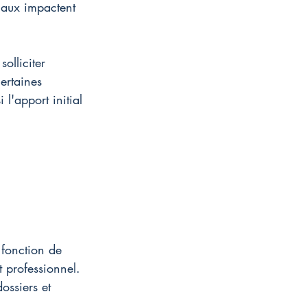
iaux impactent 
olliciter 
ertaines 
l'apport initial 
fonction de 
t professionnel. 
ossiers et 