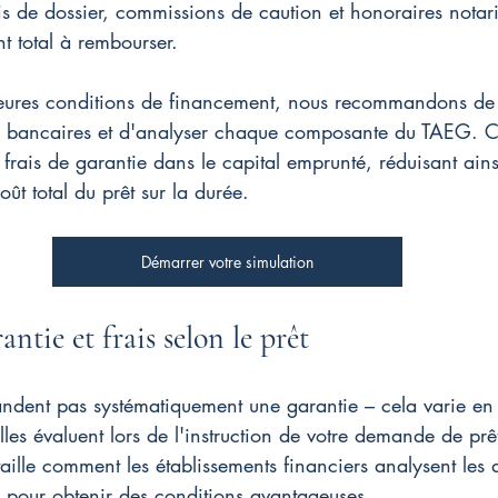
is de dossier, commissions de caution et honoraires notar
t total à rembourser.
leures conditions de financement, nous recommandons de s
ns bancaires et d'analyser chaque composante du TAEG. C
frais de garantie dans le capital emprunté, réduisant ainsi 
ût total du prêt sur la durée.
Démarrer votre simulation
ntie et frais selon le prêt
dent pas systématiquement une garantie – cela varie en 
elles évaluent lors de l'instruction de votre demande de prê
taille comment les établissements financiers analysent les d
s pour obtenir des conditions avantageuses.