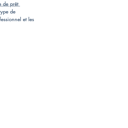
e de prêt 
 type de 
essionnel et les 