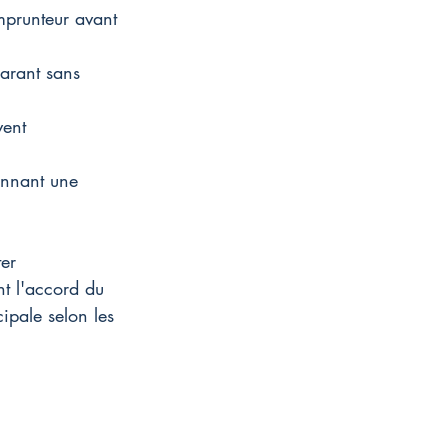
mprunteur avant 
arant sans 
vent 
ennant une 
er 
nt l'accord du 
ipale selon les 