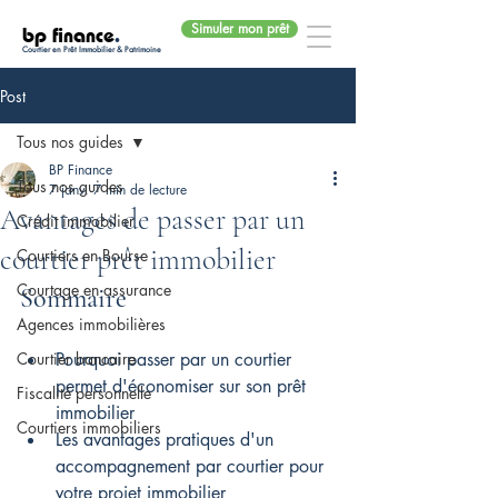
Simuler mon prêt
bp finance
.
Courtier en Prêt Immobilier & Patrimoine
Post
Tous nos guides
BP Finance
Tous nos guides
7 janv.
7 min de lecture
Avantages de passer par un
Crédit immobilier
courtier prêt immobilier
Courtiers en Bourse
Courtage en assurance
Sommaire
Agences immobilières
Courtier bancaire
Pourquoi passer par un courtier 
permet d'économiser sur son prêt 
Fiscalité personnelle
immobilier
Courtiers immobiliers
Les avantages pratiques d'un 
accompagnement par courtier pour 
votre projet immobilier