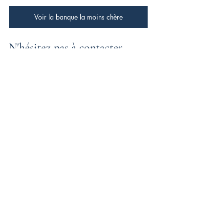
Voir la banque la moins chère
N'hésitez pas à contacter 
notre courtier en prêt 
immobilier !
Foire Aux Questions
Est-ce vraiment intéressant de 
passer par un courtier ?
Faire appel à un courtier immobilier
 est 
particulièrement avantageux pour l’ 
emprunteur. Selon votre dossier, cela 
peut vous permettre d’ économiser entre 