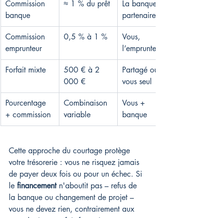
Commission 
≈ 1 % du prêt
La banque 
banque
partenaire
Commission 
0,5 % à 1 %
Vous, 
emprunteur
l’emprunteur
Forfait mixte
500 € à 2 
Partagé ou 
000 €
vous seul
Pourcentage 
Combinaison 
Vous + 
+ commission
variable
banque
Cette approche du courtage protège 
votre trésorerie : vous ne risquez jamais 
de payer deux fois ou pour un échec. Si 
le 
financement
 n'aboutit pas – refus de 
la banque ou changement de projet – 
vous ne devez rien, contrairement aux 