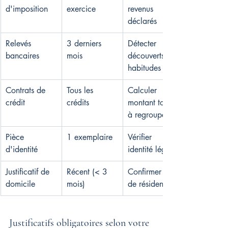
d'imposition
exercice
revenus 
déclarés
Relevés 
3 derniers 
Détecter 
bancaires
mois
découverts et 
habitudes
Contrats de 
Tous les 
Calculer 
crédit
crédits
montant total 
à regrouper
Pièce 
1 exemplaire
Vérifier 
d'identité
identité légale
Justificatif de 
Récent (< 3 
Confirmer lieu 
domicile
mois)
de résidence
Justificatifs obligatoires selon votre 