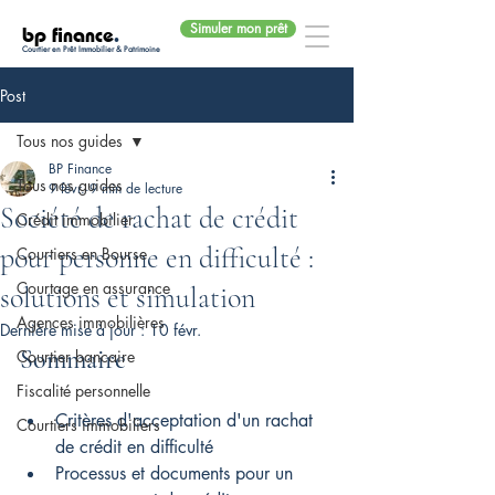
Simuler mon prêt
bp finance
.
Courtier en Prêt Immobilier & Patrimoine
Post
Tous nos guides
BP Finance
Tous nos guides
9 févr.
9 min de lecture
Société de rachat de crédit
Crédit immobilier
pour personne en difficulté :
Courtiers en Bourse
Courtage en assurance
solutions et simulation
Agences immobilières
Dernière mise à jour :
10 févr.
Sommaire
Courtier bancaire
Fiscalité personnelle
Critères d'acceptation d'un rachat 
Courtiers immobiliers
de crédit en difficulté
Processus et documents pour un 