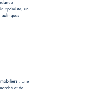
endance 
o optimiste, un 
politiques 
mobiliers
 . Une 
marché et de 