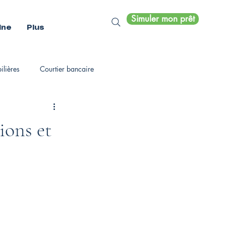
Simuler mon prêt
ine
Plus
lières
Courtier bancaire
ions et