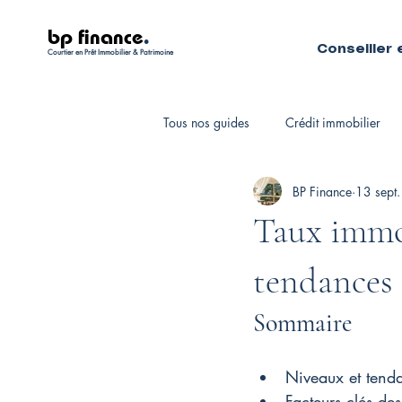
bp finance
.
Conseiller 
Courtier en Prêt Immobilier & Patrimoine
Tous nos guides
Crédit immobilier
BP Finance
13 sept
Fiscalité personnelle
Courtiers 
Taux immob
tendances
Sommaire
Niveaux et tenda
Facteurs clés des