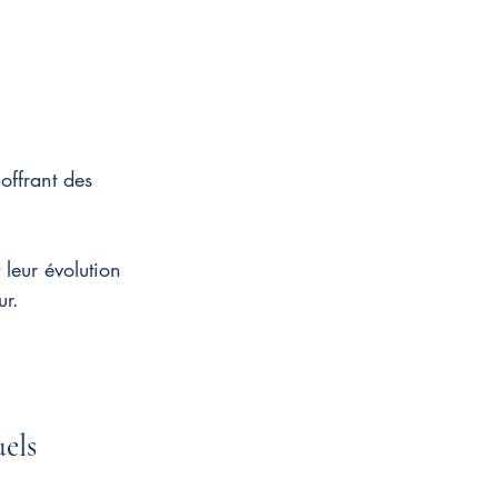
 offrant des 
 leur évolution 
ur.
els