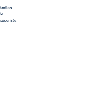
tuation 
de. 
sécurisés.