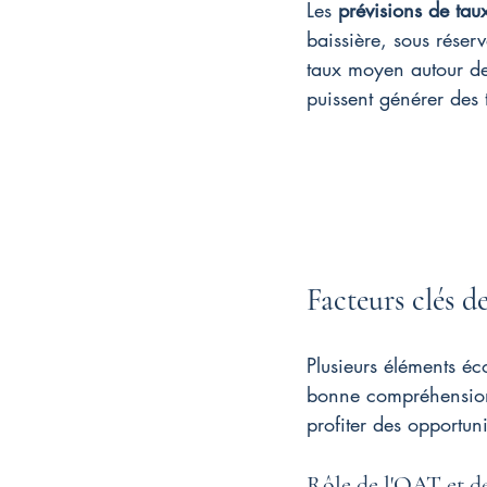
Les 
prévisions de tau
baissière, sous rése
taux moyen autour de 
puissent générer des
Facteurs clés d
Plusieurs éléments éc
bonne compréhension 
profiter des opportun
Rôle de l'OAT et d