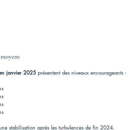
x moyens
 en janvier 2025
 présentent des niveaux encourageants :
ns
ns
ns
ns
 une stabilisation après les turbulences de fin 2024.