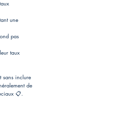
taux 
tant une 
pond pas 
leur taux 
t sans inclure 
néralement de 
uciaux 📋.