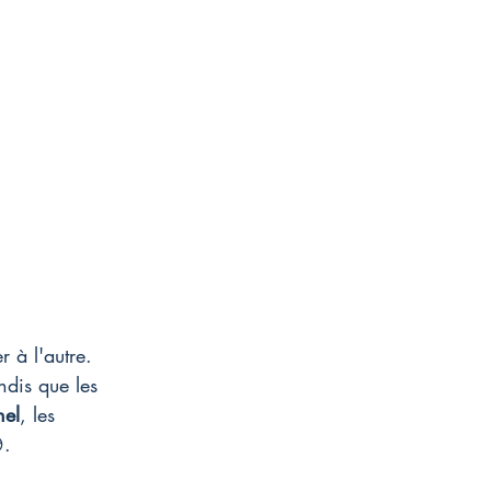
r à l'autre. 
ndis que les 
nel
, les 
.