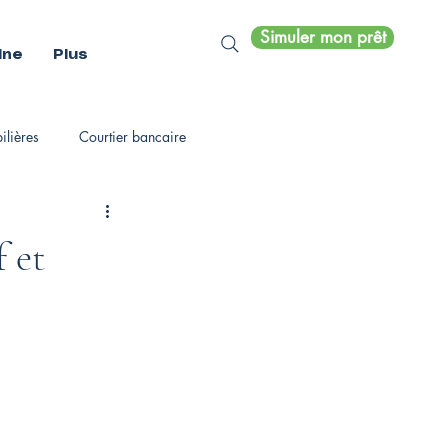
Simuler mon prêt
ine
Plus
lières
Courtier bancaire
 et