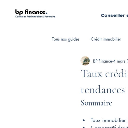
bp finance
.
Conseiller 
Courtier en Prêt Immobilier & Patrimoine
Tous nos guides
Crédit immobilier
BP Finance
4 mars
Fiscalité personnelle
Courtiers 
Taux crédi
tendances
Sommaire
Taux immobilier
Comparatif des 