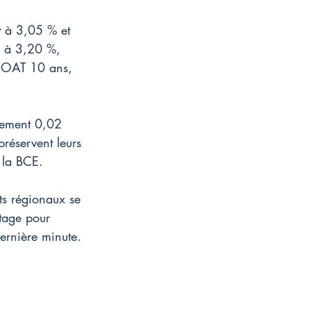
r
 à 3,05 % et 
e à 3,20 %, 
 l'OAT 10 ans, 
lement 0,02 
préservent leurs 
 la BCE.
ts régionaux se 
ntage pour 
dernière minute.