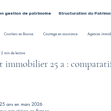
en gestion de patrimoine
Structuration du Patrimo
Courtiers en Bourse
Courtage en assurance
Agences immobi
12 min de lecture
immobiliers
t immobilier 25 a : comparatif
 25 ans en mars 2026
taux par région en France