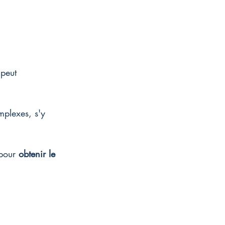
peut 
mplexes, s'y 
pour 
obtenir le 