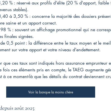
,20 % : réservé aux profils d'élite (20 % d'apport, faible 
evenus stables).
,40 à 3,50 % : concerne la majorité des dossiers présen
ère saine et un apport correct.
,98 % : souvent un affichage promotionnel qui ne corres
es finales signées.
f de 0,5 point : la différence entre le taux moyen et le meil
lement sur votre apport et votre niveau d'endettement.
oter que ces taux sont indiqués hors assurance emprunteur e
ne fois ces éléments pris en compte, le TAEG augmente gé
t à ce moment-là que les détails du contrat deviennent cr
Voir la banque la moins chère
depuis août 2025