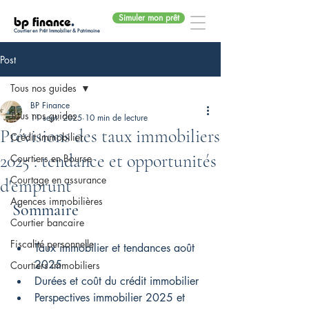
Simuler mon prêt
bp finance
.
Courtier en Prêt Immobilier & Patrimoine
Post
Tous nos guides
BP Finance
Tous nos guides
11 sept. 2025
10 min de lecture
Prévisions des taux immobiliers
Crédit immobilier
2025 : tendance et opportunités
Courtiers en Bourse
Courtage en assurance
d'emprunt
Agences immobilières
Sommaire
Courtier bancaire
Fiscalité personnelle
Taux immobilier et tendances août 
2025
Courtiers immobiliers
Durées et coût du crédit immobilier
Perspectives immobilier 2025 et 