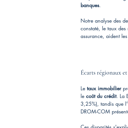
banques
.
Notre analyse des der
constaté, le taux des
assurance, aident le
Écarts régionaux et
Le 
taux immobilier
 pr
le 
coût du crédit
. La 
3,25%), tandis que l'
DROM-COM présentent
Ces disparités s'expl