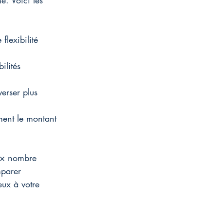
e. Voici les 
flexibilité 
ilités 
erser plus 
ment le montant 
2 × nombre 
parer 
eux à votre 