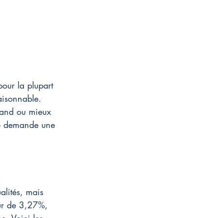
pour la plupart 
aisonnable. 
grand ou mieux 
te demande une 
alités, mais 
ur de 3,27%, 