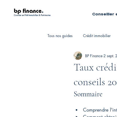
bp finance
.
Conseiller 
Courtier en Prêt Immobilier & Patrimoine
Tous nos guides
Crédit immobilier
BP Finance
2 sept.
Fiscalité personnelle
Courtiers 
Taux crédi
conseils 2
Sommaire
Comprendre l'int
Comment obtenir 