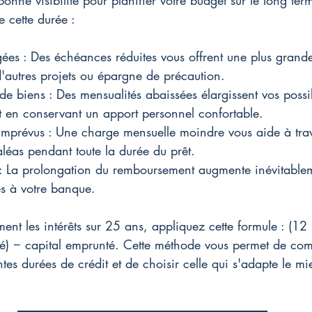
nne visibilité pour planifier votre budget sur le long term
 cette durée :
ées : Des échéances réduites vous offrent une plus grande 
'autres projets ou épargne de précaution.
de biens : Des mensualités abaissées élargissent vos possib
ut en conservant un apport personnel confortable.
imprévus : Une charge mensuelle moindre vous aide à trav
aléas pendant toute la durée du prêt.
 : La prolongation du remboursement augmente inévitable
és à votre banque.
ment les intérêts sur 25 ans, appliquez cette formule : (1
é) − capital emprunté. Cette méthode vous permet de com
tes durées de crédit et de choisir celle qui s'adapte le mi