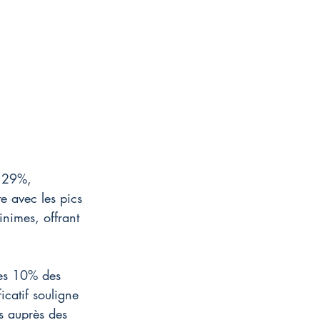
3,29%, 
e avec les pics 
inimes, offrant 
 Les 10% des 
catif souligne 
es auprès des 