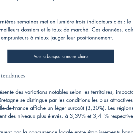
nières semaines met en lumière trois indicateurs clés : l
 meilleurs dossiers et le taux de marché. Ces données, cal
s emprunteurs à mieux jauger leur positionnement.
Voir la banque la moins chère
 tendances
ésente des variations notables selon les territoires, impact
Bretagne se distingue par les conditions les plus attractives
Île-de-France affiche un léger surcoût (3,30%). Les régio
 des niveaux plus élevés, à 3,39% et 3,41% respectiv
iquent par la concurrence locale entre établissements banca