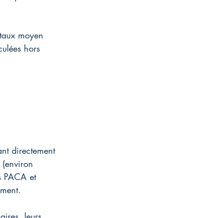
e taux moyen 
culées hors 
ant directement 
 (environ 
ns PACA et 
ement.
ires, leurs 