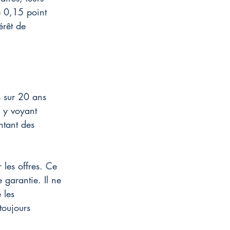
e 0,15 point 
térêt de 
s sur 20 ans 
 y voyant 
ntant des 
les offres. Ce 
e garantie. Il ne 
 les 
toujours 