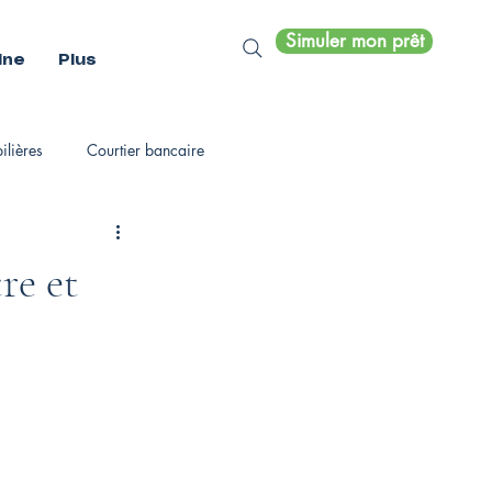
Simuler mon prêt
ine
Plus
lières
Courtier bancaire
re et