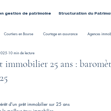
en gestion de patrimoine
Structuration du Patrimo
Courtiers en Bourse
Courtage en assurance
Agences immobi
 2025
10 min de lecture
immobiliers
t immobilier 25 ans : baromèt
025
érêt d'un prêt immobilier sur 25 ans
le meilleur taux immobilier