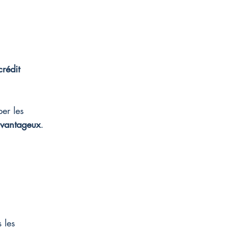
crédit 
per les 
avantageux
.
 les 