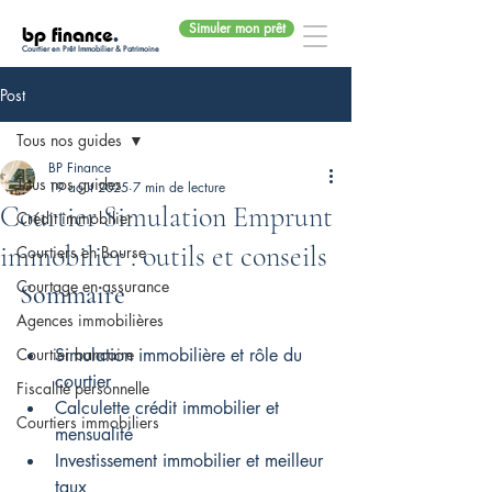
Simuler mon prêt
bp finance
.
Courtier en Prêt Immobilier & Patrimoine
Post
Tous nos guides
BP Finance
Tous nos guides
19 août 2025
7 min de lecture
Courtier Simulation Emprunt
Crédit immobilier
immobilier : outils et conseils
Courtiers en Bourse
Courtage en assurance
Sommaire
Agences immobilières
Courtier bancaire
Simulation immobilière et rôle du 
courtier
Fiscalité personnelle
Calculette crédit immobilier et 
Courtiers immobiliers
mensualité
Investissement immobilier et meilleur 
taux