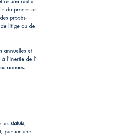
fre une réelle 
ble du processus.
 des procès-
de litige ou de 
 annuelles et 
 l'inertie de l’ 
es années.
 les 
statuts
, 
t, publier une 