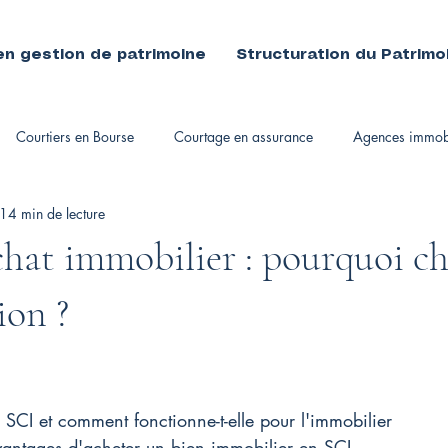
en gestion de patrimoine
Structuration du Patrimo
Courtiers en Bourse
Courtage en assurance
Agences immobi
14 min de lecture
immobiliers
chat immobilier : pourquoi ch
ion ?
 SCI et comment fonctionne-t-elle pour l'immobilier
vantages d'acheter un bien immobilier en SCI