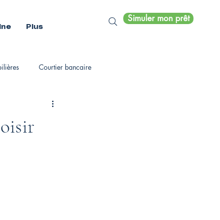
Simuler mon prêt
ine
Plus
lières
Courtier bancaire
oisir