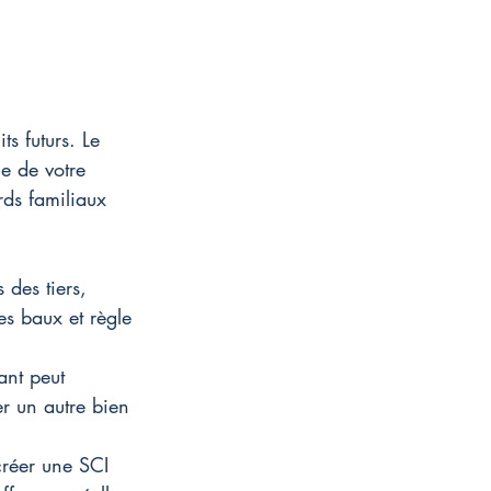
ts futurs. Le 
e de votre 
rds familiaux 
 des tiers, 
es baux et règle 
ant peut 
er un autre bien 
créer une SCI 