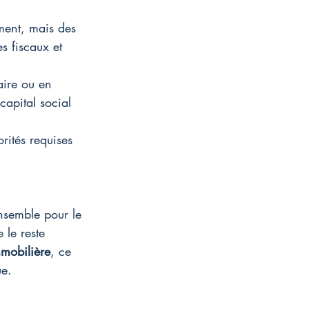
ement, mais des 
s fiscaux et 
aire ou en 
apital social 
rités requises 
nsemble pour le 
 le reste 
mmobilière
, ce 
ue.