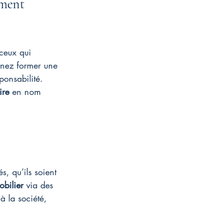
ment 
 ceux qui 
inez former une 
ponsabilité. 
ire
 en nom 
, qu’ils soient 
bilier
 via des 
à la société, 