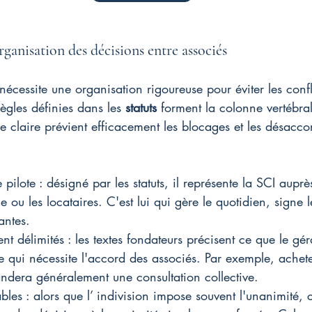
rganisation des décisions entre associés
 nécessite une organisation rigoureuse pour éviter les confli
règles définies dans les 
statuts
 forment la colonne vertébral
ure claire prévient efficacement les blocages et les désacco
ilote : désigné par les statuts, il représente la SCI auprès
ou les locataires. C'est lui qui gère le quotidien, signe l
antes.
nt délimités : les textes fondateurs précisent ce que le gér
ce qui nécessite l'accord des associés. Par exemple, achet
dera généralement une consultation collective.
bles : alors que l’ indivision impose souvent l'unanimité, 