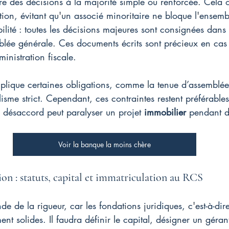
e des décisions à la majorité simple ou renforcée. Cela of
tion, évitant qu'un associé minoritaire ne bloque l'ensem
bilité : toutes les décisions majeures sont consignées dans
lée générale. Ces documents écrits sont précieux en cas 
ministration fiscale.
plique certaines obligations, comme la tenue d’assemblées
isme strict. Cependant, ces contraintes restent préférables à
l désaccord peut paralyser un projet 
immobilier
 pendant d
Voir la banque la moins chère
ion : statuts, capital et immatriculation au RCS
e de la rigueur, car les fondations juridiques, c'est-à-dire
ent solides. Il faudra définir le capital, désigner un géran