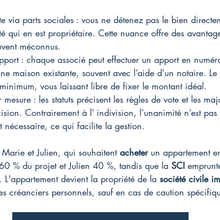
te via parts sociales : vous ne détenez pas le bien direct
té qui en est propriétaire. Cette nuance offre des avantage
uvent méconnus.
'apport : chaque associé peut effectuer un apport en numér
e maison existante, souvent avec l’aide d’un notaire. Le c
inimum, vous laissant libre de fixer le montant idéal.
esure : les statuts précisent les règles de vote et les majo
sion. Contrairement à l’ indivision, l’unanimité n’est pas 
nécessaire, ce qui facilite la gestion.
Marie et Julien, qui souhaitent 
acheter
 un appartement e
60 % du projet et Julien 40 %, tandis que la 
SCI
 emprunte
. L'appartement devient la propriété de la 
société civile i
es créanciers personnels, sauf en cas de caution spécifiq