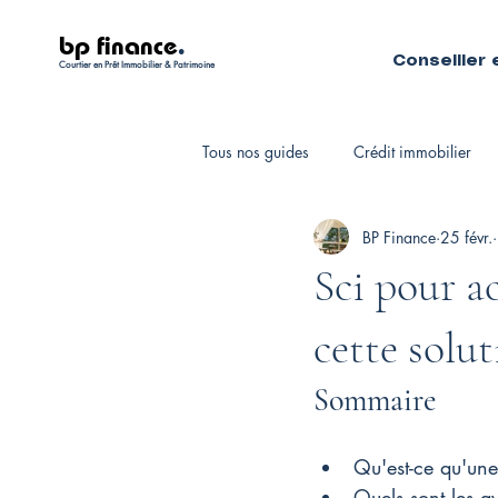
bp finance
.
Conseiller 
Courtier en Prêt Immobilier & Patrimoine
Tous nos guides
Crédit immobilier
BP Finance
25 févr.
Fiscalité personnelle
Courtiers 
Sci pour a
cette solut
Sommaire
Qu'est-ce qu'une
Quels sont les a