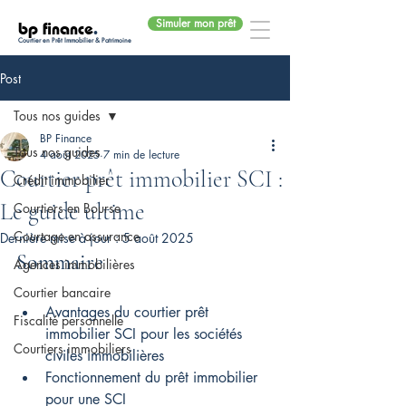
Simuler mon prêt
bp finance
.
Courtier en Prêt Immobilier & Patrimoine
Post
Tous nos guides
BP Finance
Tous nos guides
4 août 2025
7 min de lecture
Courtier prêt immobilier SCI :
Crédit immobilier
Le guide ultime
Courtiers en Bourse
Courtage en assurance
Dernière mise à jour :
5 août 2025
Sommaire
Agences immobilières
Courtier bancaire
Avantages du courtier prêt 
Fiscalité personnelle
immobilier SCI pour les sociétés 
Courtiers immobiliers
civiles immobilières
Fonctionnement du prêt immobilier 
pour une SCI