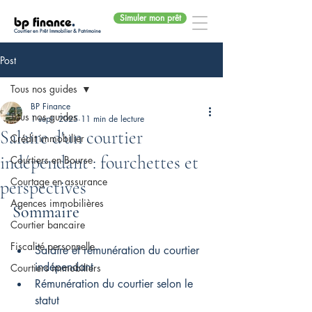
Simuler mon prêt
bp finance
.
Courtier en Prêt Immobilier & Patrimoine
Post
Tous nos guides
BP Finance
Tous nos guides
1 sept. 2025
11 min de lecture
Salaire d'un courtier
Crédit immobilier
indépendant : fourchettes et
Courtiers en Bourse
Courtage en assurance
perspectives
Agences immobilières
Sommaire
Courtier bancaire
Fiscalité personnelle
Salaire et rémunération du courtier 
indépendant
Courtiers immobiliers
Rémunération du courtier selon le 
statut