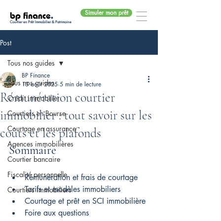
Simuler mon prêt
bp finance
.
Courtier en Prêt Immobilier & Patrimoine
Post
Tous nos guides
BP Finance
Tous nos guides
13 août 2025
5 min de lecture
Rémunération courtier
Crédit immobilier
immobilier : tout savoir sur les
Courtiers en Bourse
Courtage en assurance
coûts et les plafonds
Agences immobilières
Sommaire
Courtier bancaire
Fiscalité personnelle
Rémunération et frais de courtage
Tarifs et modèles immobiliers
Courtiers immobiliers
Courtage et prêt en SCI immobilière
Foire aux questions