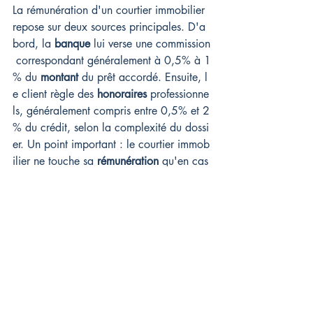
La rémunération d'un courtier immobilier 
repose sur deux sources principales. D'a
bord, la 
banque
 lui verse une commission
 correspondant généralement à 0,5% à 1
% du 
montant
 du prêt accordé. Ensuite, l
e client règle des 
honoraires
 professionne
ls, généralement compris entre 0,5% et 2
% du crédit, selon la complexité du dossi
er. Un point important : le courtier immob
ilier ne touche sa 
rémunération
 qu'en cas
 de succès de la recherche de financeme
nt, selon le principe du "paiement au résu
ltat".
Est-
ce qu'un courtier immobilier gagne 
bien sa vie avec son salaire ?