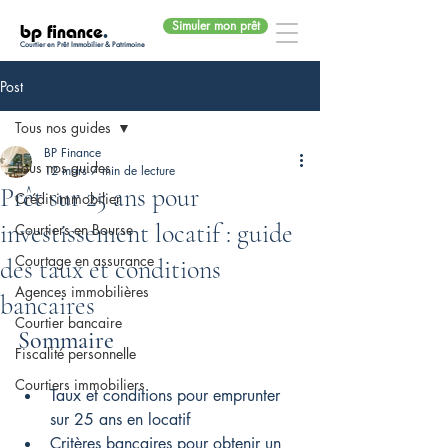
Simuler mon prêt
bp finance
.
Courtier en Prêt Immobilier & Patrimoine
Post
Tous nos guides
BP Finance
Tous nos guides
12 mars
7 min de lecture
Prêt sur 25 ans pour
Crédit immobilier
investissement locatif : guide
Courtiers en Bourse
Courtage en assurance
des taux et conditions
Agences immobilières
bancaires
Courtier bancaire
Sommaire
Fiscalité personnelle
Courtiers immobiliers
Taux et conditions pour emprunter 
sur 25 ans en locatif
Critères bancaires pour obtenir un 