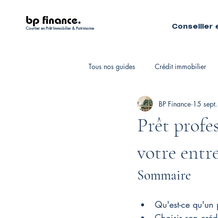
bp finance
.
Conseiller 
Courtier en Prêt Immobilier & Patrimoine
Tous nos guides
Crédit immobilier
BP Finance
15 sept
Fiscalité personnelle
Courtiers 
Prêt profes
votre entr
Sommaire
Qu'est-ce qu'un 
Choisir son crédi