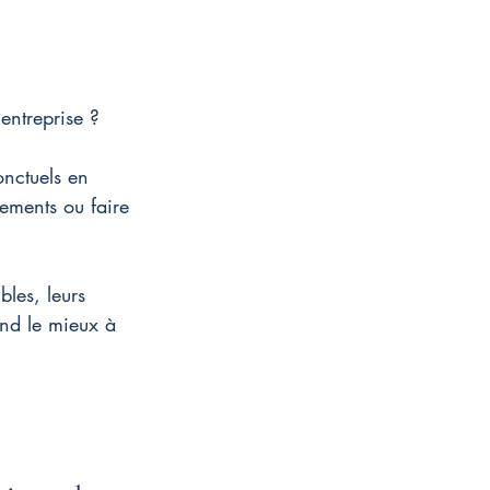
'entreprise ?
onctuels en 
sements ou faire 
les, leurs 
ond le mieux à 