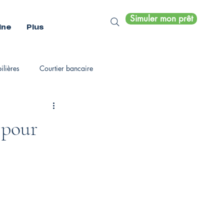
Simuler mon prêt
ine
Plus
lières
Courtier bancaire
s pour