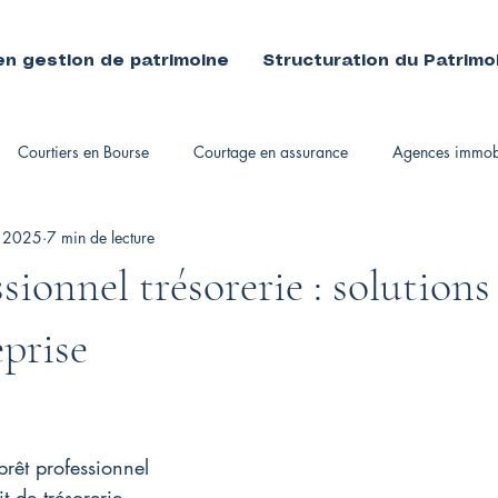
en gestion de patrimoine
Structuration du Patrimo
Courtiers en Bourse
Courtage en assurance
Agences immobi
. 2025
7 min de lecture
immobiliers
sionnel trésorerie : solution
eprise
prêt professionnel
t de trésorerie