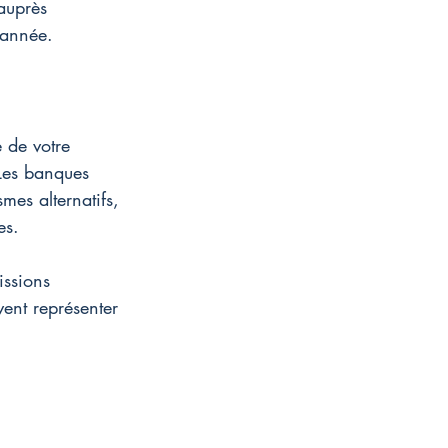
auprès 
 année.
e de votre 
 Les banques 
mes alternatifs, 
es.
issions 
ent représenter 