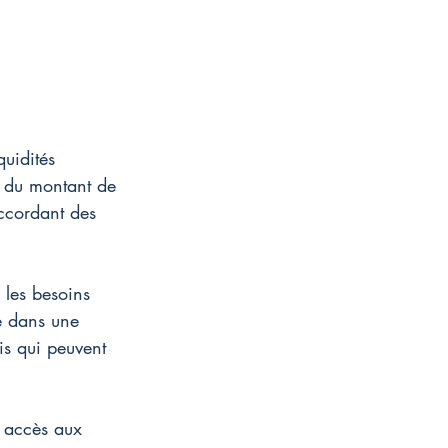
quidités 
 du montant de 
ccordant des 
r les besoins 
e dans une 
is qui peuvent 
t accès aux 