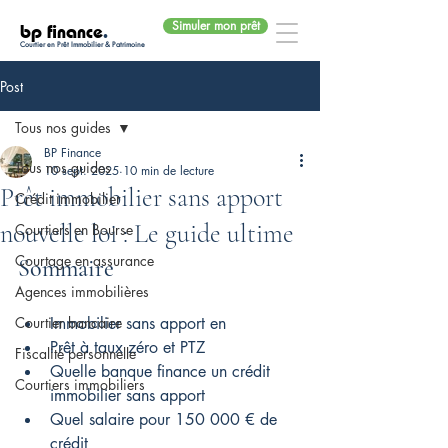
Simuler mon prêt
bp finance
.
Courtier en Prêt Immobilier & Patrimoine
Post
Tous nos guides
BP Finance
Tous nos guides
10 sept. 2025
10 min de lecture
Prêt immobilier sans apport
Crédit immobilier
nouvelle loi : Le guide ultime
Courtiers en Bourse
Courtage en assurance
Sommaire
Agences immobilières
Courtier bancaire
Immobilier sans apport en
Prêt à taux zéro et PTZ
Fiscalité personnelle
Quelle banque finance un crédit 
Courtiers immobiliers
immobilier sans apport
Quel salaire pour 150 000 € de 
crédit