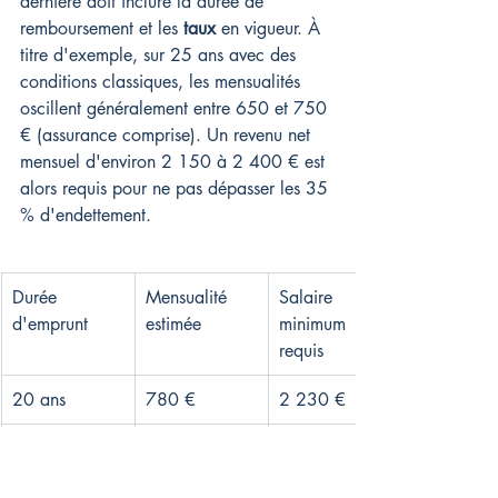
dernière doit inclure la durée de 
remboursement et les 
taux
 en vigueur. À 
titre d'exemple, sur 25 ans avec des 
conditions classiques, les mensualités 
oscillent généralement entre 650 et 750 
€ (assurance comprise). Un revenu net 
mensuel d'environ 2 150 à 2 400 € est 
alors requis pour ne pas dépasser les 35 
% d'endettement.
Durée 
Mensualité 
Salaire 
d'emprunt
estimée
minimum 
requis
20 ans
780 €
2 230 €
25 ans
650 €
1 860 €
27 ans
615 €
1 760 €