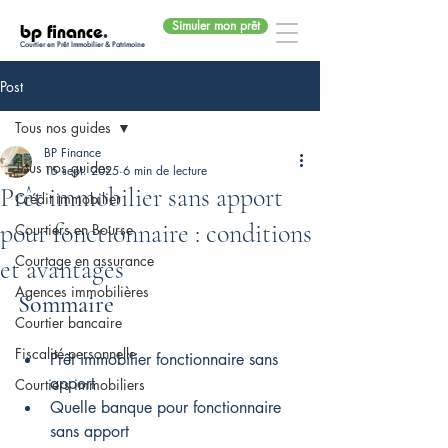
Simuler mon prêt
bp finance
.
Courtier en Prêt Immobilier & Patrimoine
Post
Tous nos guides
BP Finance
Tous nos guides
15 sept. 2025
6 min de lecture
Prêt immobilier sans apport
Crédit immobilier
pour fonctionnaire : conditions
Courtiers en Bourse
Courtage en assurance
et avantages
Agences immobilières
Sommaire
Courtier bancaire
Fiscalité personnelle
Prêt immobilier fonctionnaire sans 
apport
Courtiers immobiliers
Quelle banque pour fonctionnaire 
sans apport